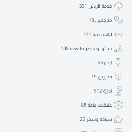
خدمة الزبائن
331
مترجمين
18
لياقة بدنية
141
حدائق ومناظر طبيعية
138
ازياء
53
محررين
19
ادارة
512
علاقات عامة
88
سياحة وسفر
20