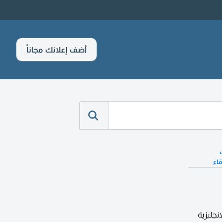
أضف إعلانك مجاناً
قاء
جليزية