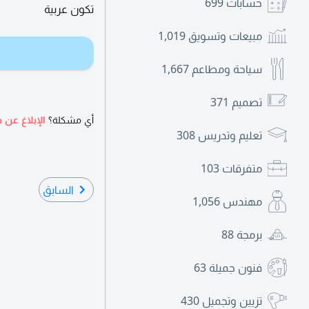
حسابات
699
تكون عربية
مبيعات وتسويق
1,019
سياحة ومطاعم
1,667
تصميم
371
أي مشكلة؟
الإبلاغ عن ه
تعليم وتدريس
308
متفرقات
103
السابق
مهندس
1,056
برمجة
88
فنون جميلة
63
تزيين وتجميل
430