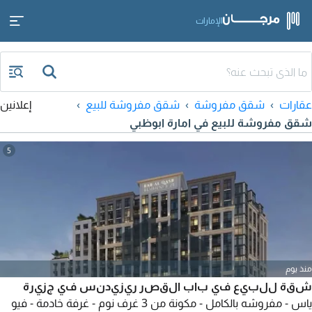
الإمارات
عقارات
شقق مفروشة
شقق مفروشة للبيع
إعلانين
شقق مفروشة للبيع في امارة ابوظبي
5
منذ يوم
شقة للبيع في باب القصر ريزيدنس في جزيرة
ياس - مفروشه بالكامل - مكونة من 3 غرف نوم - غرفة خادمة - فيو