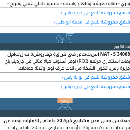
بحري - صالة معيشة وطعام واسعة - تصميم داخلي عملي ومريح -
خزائن مدمجة في الغرف - مطبخ مودرن - مفروشه بالكامل المرافق
›
شقق مفروشة للبيع في جزيرة ياس
والخدمات مراكز لياقة بدنية - مسابح - مناطق لعب للاطفال - مطلوب
›
شقق مفروشة للبيع في مدينة أبو ظبي
2199999 درهم - يمتنع الوسطاء - الرقم المرجعي AP 27182
منذ 36 يوم
NAT - S 34068 استثمر في شقة مفروشة بالكامل
بعائد استثماري مرتفع (ROI) توفر أسلوب حياة مثالي في جاردينيا باي،
جزيرة ياس. تتكون الشقة من ثلاث غرف نوم، وثلاثة حمامات،
وموقفي سيارات. المرافق والمزايا الخاصة خزائن حائط مدمجة تكييف
›
شقق مفروشة للبيع في بوابة ياس
وتدفئة مركزية منطقة ألعاب للاطفال موقف سيارات مغطى يسمح
›
شقق مفروشة للبيع في جزيرة ياس
باصطحاب الحيوانات الأليفة أمن على مدار الساعة صالة رياضية
مشتركة مسبح مشترك غرفة ملابس (Walk - in Closet) تبلغ
مساحة العقار
مهندس مدني مدير مشاريع خبرة 20 عاما في الامارات ابحث عن
فرصة إدارة شركة مقاولات أو مدير مشاريع. خبرة 20 عاما في إدارة