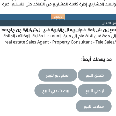
وتنفيذ المشاريع. إدارة كاملة للمشاريع من التعاقد حتى التسليم. خبرة
في التخطيط، العقود، التكاليف، وإدارة فرق العمل. قيادة المشاريع
بكفاءة وتحقيق الجودة والالتزام بالبرنامج الزمني. متاح للانضمام فورا.
للتواصل عبر الرسائل الخاصة
من المعلن
تعلن شركة ثمانيه العقارية في الشارقة عن حاجتها
الى موظفين للانضمام الى فريق المبيعات العقارية. الوظائف المتاحة
real estate Sales Agent - Property Consultant - Tele Sales/
Executive المتطلبات خبرة سابقة في مجال العقارات أو المبيعات
تعد ميزة اضافية. مهارات تواصل واقناع ممتازة. القدرة على التعامل
قد يهمك أيضاً:
مع العملاء ومتابعة المبيعات. عمولات مجزيه + رواتب حسب الخبرة
شقق للبيع
استوديو للبيع
اراضي للبيع
بيت شعبي للبيع
محلات للبيع