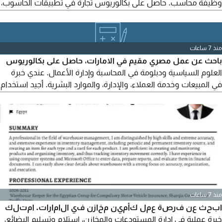
وظيفة محاسب. حاصل على بكالوريوس تجارة في تطبيقات الحاسوب،
ولدي خبرة عملية في المحاسبة، وضريبة القيمة المضافة، وبرامج SAP
TALLY وQB وZOHO وExcel، وضرائب الشركات، مما يمنحني خبرة
واسعة في مطابقة الحسابات وضمان الدقة المالية
منذ 7 ساعات
باحث عن عمل مصري مقيم في الامارات، حاصل على بكالوريوس
العلوم السياسية ودبلومة في المحاسبة وإدارة الأعمال. عندي خبرة
في المبيعات وخدمة العملاء، والإدارة، والموارد البشرية. أجيد استخدام
برامج الأوفيس والاكسل، وسريع التعلم وأقدر اشتغل تحت ضغط
وملتزم وبحب الشغل الجماعي. بدور على فرصة مناسبة في مجال
الموارد البشرية أو المحاسبة أو العمل الاداري. متاح للانضمام الفوري
منذ 7 ساعات
ابحث عن فرصة عمل كأمين مخازن في الامارات. امتلك
خبرة عملية في إدارة المستودعات والمخازن، استلام وتسليم البضائع،