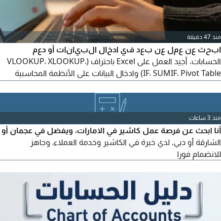
منذ 47 دقيقة
ابحث عن عمل عن بعد في ادخال البيانات أو دعم
الحسابات. أجيد العمل على Excel باحتراف (VLOOKUP، XLOOKUP،
IF، SUMIF، Pivot Table) وادخال البيانات على الأنظمة المحاسبية
واعداد تقارير ضريبة القيمة المضافة VAT 5% وتنظيم فواتير المبيعات
والمشتريات وإدارة المخزون واعداد التقارير، لدي معرفة مكتسبة في
Odoo من خلال التدريب والتطبيق العملي على أنشطة افتراضية.
منذ 3 ساعات
إقامة سارية عائلية
أنا ابحث عن فرصة عمل كاشير في الامارات، ويفضل في عجمان أو
الشارقة أو دبي. لدي خبرة في الكاشير وخدمة العملاء، وجاهز
للانضمام فورا