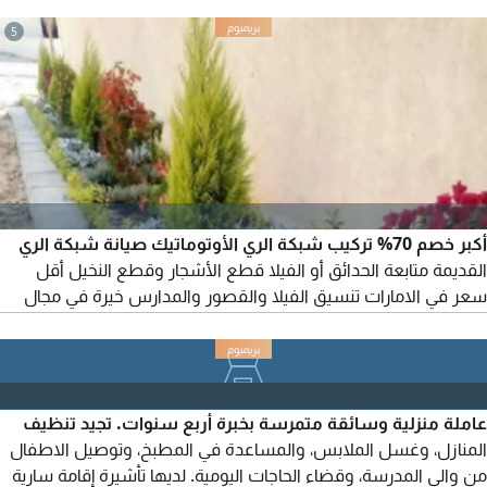
5
أكبر خصم 70% تركيب شبكة الري الأوتوماتيك صيانة شبكة الري
القديمة متابعة الحدائق أو الفيلا قطع الأشجار وقطع النخيل أقل
سعر في الامارات تنسيق الفيلا والقصور والمدارس خيرة في مجال
الزراعة 20 عام فريق من العمالة في نفس المجال معالجة المانجو
معالجة الأشجار المثمرة معالجة العشب الطبيعي وزراعة العشب
الطبيعي والصناعي أقل سعر والحمد الله والله الرزق نقل النخيل
وزراعة النخيل والأشجار والزهور والنباتات الطبيعية
عاملة منزلية وسائقة متمرسة بخبرة أربع سنوات. تجيد تنظيف
المنازل، وغسل الملابس، والمساعدة في المطبخ، وتوصيل الاطفال
من والى المدرسة، وقضاء الحاجات اليومية. لديها تأشيرة إقامة سارية