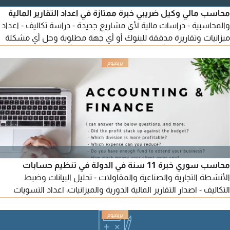
محاسب مالي وكيل ضريبي خبرة ممتازة في اعداد التقارير المالية
والمحاسبية - دراسات مالية لأي مشاريع جديدة - دراسة تكاليف - اعداد
ميزانيات وتقاريرة مدققة للبنوك أو أي جهة مطلوبة وحل أي مشكلة
متعلقة بالضرائب وتأسيس حسابات الشركات وتأسيس وتطبيق
البرامج المحاسبية لشركات المقاولات والمكاتب الهندسية والمراكز
الطبية والشركات التجارية والمصانع وتصفية الشركات والحسابات
المتراكمة والمتعلقة بالتصفية - دوام جزئي
محاسب سوري خبرة 11 سنة في الدولة في تنظيم حسابات
الأنشطة التجارية والصناعية والمقاولات - تحليل البيانات وضبط
التكاليف - اصدار التقارير المالية الدورية والميزانيات، اعداد التسويات
البنكية - اعداد وتقديم التقارير الضريبية في المواعيد المحددة متمرس
في برامج الحسابات واكسل موجود في الشارقة، يوجد اقامة قابلة
للإعارة ورخصة قيادة