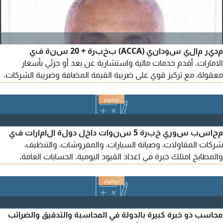
مدير مالي سوداني (ACCA) بخبرة + 20 سنة في
الامارات. أقدم خدمات مالية واستشارية عن بعد أو جزئي بأسعار
معقولة، مع تركيز قوي على ضريبة القيمة المضافة وضريبة الشركات،
اضافة الى التقارير المالية (IFRS) الموازنات، التدفقات النقدية،
ودراسات الجدوى. خبرة في الامتثال الضريبي وتطوير الأنظمة
المحاسبية
محاسب سوري خبرة 5 سنوات داخل دولة الامارات في
شركات المقاولات، وصيانة السيارات، والمفروشات، والتنظيف،
والمطابخ امتلك خبرة في اعداد القيود اليومية. الحسابات العامة.
حسابات العملاء والموردين التسويات البنكية. اعداد التقارير المالية.
اعداد وتقديم الاقرارات الضريبية. الرواتب والمستحقات. العمل على
معظم البرامج المحاسبية مثل الأمين والبازار والميزان وذوهوا
بالاضافة الى Microsoft Excel. ابحث عن فرصة عمل
محاسب ذو خبرة كبيرة بالدولة في المحاسبة والتدقيق والضرائب