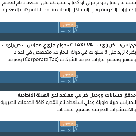
يبحث عن عمل دوام جزئي أو كامل. ملحوظة على استعداد تام لتقديم
الاقرارات الضريبية وحل المشاكل المحاسبية مجانا. للشركات الصغيرة
وذات الامكانيات المحدودة
محاسب ضرائب C TAX/ VAT - دوام جزئي محاسب ضرائب
بخبرة تزيد على 8 سنوات في دولة الامارات، متخصص في اعداد
وتجهيز وتقديم اقرارات ضريبة الشركات (Corporate Tax) وضريبة
القيمة المضافة (VAT) وفقا للوائح الهيئة الاتحادية للضرائب والمعايير
الدولية للتقارير المالية IFRS. امتلك خبرة في اعداد القوائم المالية
والتقارير المالية والتسويات البنكية وإدارة الحسابات باستخدام مختلف
البرامج المحاسبية. متاح للعمل بدوام
مدقق حسابات ووكيل ضريبي معتمد لدى الهيئة الاتحادية
للضرائب خبرة طويلة وعلي استعداد تام لتقديم كافة الخدمات الضريبية
والاستشارات الضريبية وتدقيق الحسابات