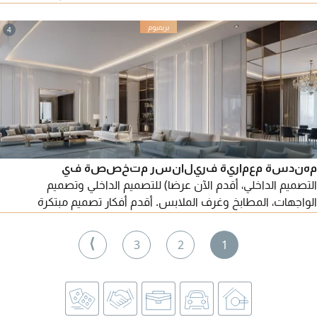
المفعول في الامارات العربية المتحدة ورخصة قيادة. جاهزة للانضمام
فورا
4
مهندسة معمارية فريلانسر متخصصة في
التصميم الداخلي، أقدم الآن عرضا) للتصميم الداخلي وتصميم
الواجهات، المطابخ وغرف الملابس. أقدم أفكار تصميم مبتكرة
باحترافية عالية، مع تصاميم 2D & 3D واقعية وفيديو توضيحي
للمشاريع. وحساب الكميات متاحة للتعاون وتنفيذ المشاريع في جميع
⟩
3
2
1
امارات الدولة متوفر أيضا عرض للاشراف والتنفيذ