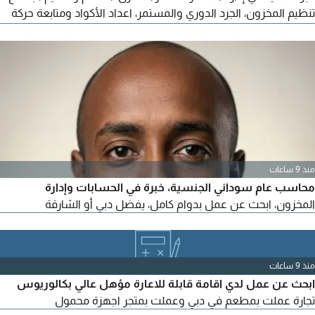
تنظيم المخزون، الجرد الدوري والمستمر، اعداد الأكواد ومتابعة حركة
الأصناف، وادخال البيانات بدقة باستخدام برامج الكمبيوتر وMicrosoft
Office. أتميز بالدقة والتنظيم وتحمل المسؤولية والقدرة على العمل
ضمن فريق وتحقيق أعلى مستويات الكفاءة في إدارة المخزون
منذ 9 ساعات
محاسب عام سوداني الجنسية، خبرة في الحسابات وإدارة
المخزون، ابحث عن عمل بدوام كامل، يفضل دبي أو الشارقة
منذ 9 ساعات
ابحث عن عمل لدي اقامة قابلة للاعارة مؤهل عالي بكالوريوس
تجارة عملت بمطعم في دبي وعملت بمتجر اجهزة محمول