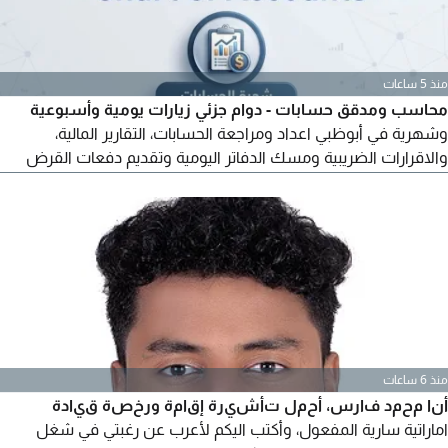
منذ 5 ساعات
محاسب ومدقق حسابات - دوام جزئي زيارات يومية وأسبوعية
وشهرية في أبوظبي اعداد ومراجعة الحسابات، التقارير المالية،
والاقرارات الضريبية ومسك الدفاتر اليومية وتقديم دفعات القرض
الاسكان للمواطنين والاستيرداد الضريبي للمواطنين للتواصل
واتساب أوفون بأسعار رمزية جدا
منذ 6 ساعات
أنا محمد فارس، أحمل تأشيرة إقامة ورخصة قيادة
اماراتية سارية المفعول، وأكتب اليكم لأعرب عن رغبتي في شغل