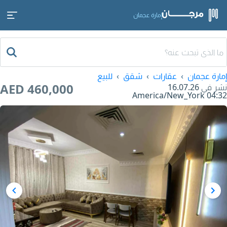
إمارة عجمان
إمارة عجمان
عقارات
شقق
للبيع
AED 460,000
نشر في
16.07.26
America/New_York
04:32