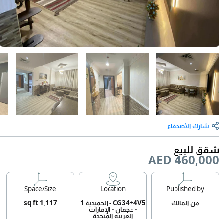
شارك الأصدقاء
شقق للبيع
AED 460,000
Space/Size
Location
Published by
من المالك
CG34+4V5 - الحميدية 1
1,117 sq ft
- عجمان - الإمارات
العربية المتحدة