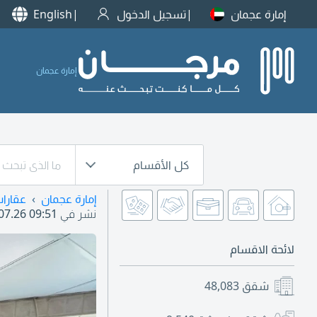
إمارة عجمان
تسجيل الدخول
English
إمارة عجمان
كل الأقسام
إمارة عجمان
عقارا
نشر في
07.26 09:51
لائحة الاقسام
شقق
48,083