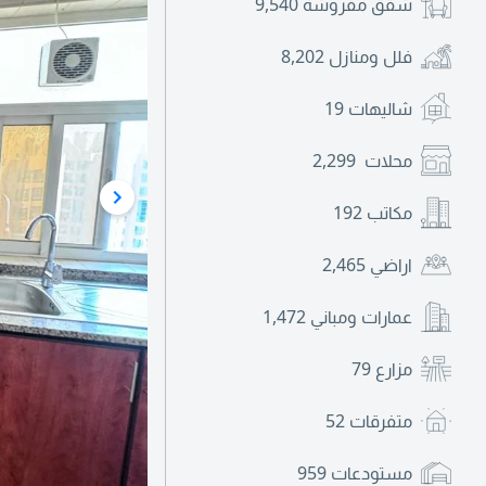
شقق مفروشة
9,540
فلل ومنازل
8,202
شاليهات
19
محلات
2,299
مكاتب
192
اراضي
2,465
عمارات ومباني
1,472
مزارع
79
متفرقات
52
مستودعات
959