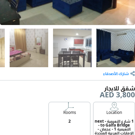
شارك الأصدقاء
شقق للايجار
AED 3,800
Rooms
Location
1 شارع النعيمية - next
2
to Galfa Bridge -
النعيمية 1 - عجمان -
الإمارات العربية المتحدة