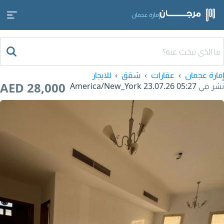
إمارة عجمان
إمارة عجمان
عقارات
شقق
للايجار
AED 28,000
نشر في
23.07.26 05:27
America/New_York