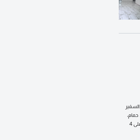
وار السفير
مول وماكدونالدز، مع سهولة الوصول الى دبي والشارقة. شقة غرفة وصالة، غرفة ماستر، 2 حمام،
بلكونه، وخزائن بالحائط، مع نظام دخول بالكارد ومدخل بناية راق. السعر 30000 درهم سنويا على 4