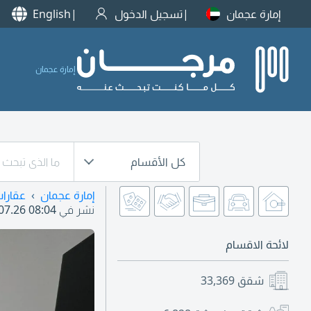
إمارة عجمان
تسجيل الدخول
English
إمارة عجمان
كل الأقسام
إمارة عجمان
عقارا
نشر في
07.26 08:04
لائحة الاقسام
شقق
33,369