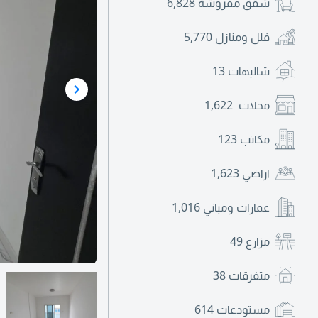
شقق مفروشة
6,828
فلل ومنازل
5,770
شاليهات
13
محلات
1,622
مكاتب
123
اراضي
1,623
عمارات ومباني
1,016
مزارع
49
متفرقات
38
مستودعات
614