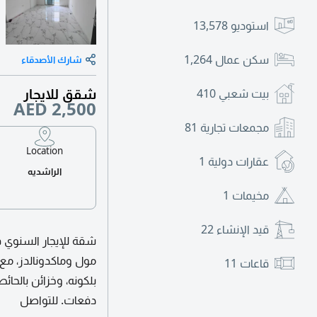
استوديو
13,578
سكن عمال
1,264
شارك الأصدقاء
شقق للايجار
بيت شعبي
410
AED 2,500
مجمعات تجارية
81
Location
عقارات دولية
1
الراشديه
مخيمات
1
قيد الإنشاء
22
قاعات
11
دفعات. للتواصل