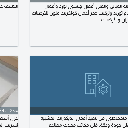
نة المباني والفلل أعمال جبسون بورد وأعمال
الكشف علي
خام توريد وتركيب حجر أعمال كونكريت ملون للأرضيات
ران والأرضيات
منذ 12 ساعة
ت متخصصون في تنفيذ أعمال الديكورات الخشبية
عزل أسطح 
بأعلى جودة ودقة. فلل مكاتب محلات مطاعم
تسريب المي