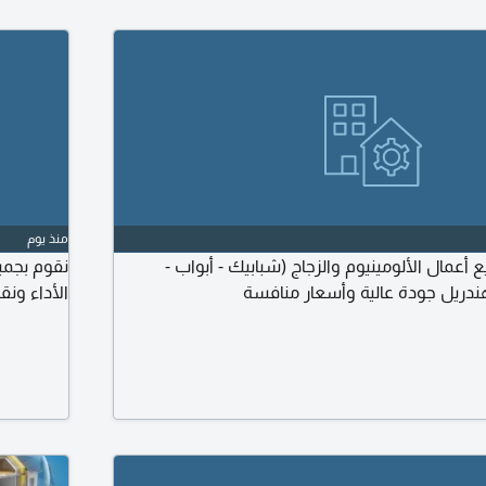
منذ يوم
أعمال الألومينيوم والزجاج (شبابيك - أبواب -
نقوم بجمي
دريل جودة عالية وأسعار منافسة
الأداء ون