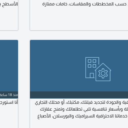
ذ حسب المخططات والمقاسات، خامات ممتازة
الأسطح بأ
التزام بالمواعيد. نرحب في التعاون مع المقاولين
لمكاتب الهندسية لتنفيذ المشاريع. تواصل معنا
المواد ال
وعرض سعر
حول قواعد
التسريب نه
منذ 18 ساعة
ة والجودة لتجديد فيلتك، مكتبك، أو محلك التجاري
أنا استور
لة وبأسعار تنافسية تلبي تطلعاتك وتمنح عقارك
دماتنا الاحترافية السيراميك والبورسلان، الأصباغ
بورد والأسقف المستعارة. لماذا تختارنا