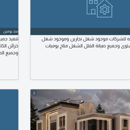
منذ يومين
ماله للشركات موجود شغل نجارين وموجود شغل
تنفيذ جمي
وى وجميع صيانة الفلل الشغل متاح يوميات
خزائن الك
وجميع المب
5