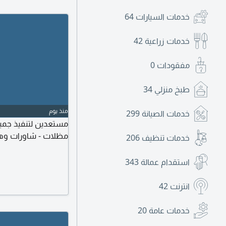
خدمات السيارات
64
خدمات زراعية
42
مفقودات
0
طبخ منزلي
34
منذ يوم
خدمات الصيانة
299
مستعدين لتنفيذ جميع 
مظلات - شاورات وهن
خدمات تنظيف
206
استقدام عمالة
343
انترنت
42
خدمات عامة
20