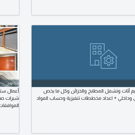
منذ يوم
م أثاث وتشمل المطابخ والخزائن وكل ما يخص
أعمال ستي
رجي وداخلي + اعداد مخططات تنفيزية وحساب المواد
شبرات صناع
الموافقات
الآن