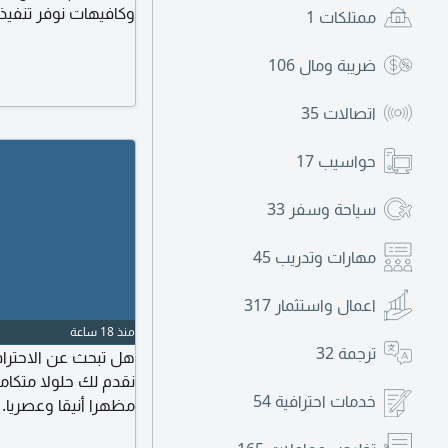
وكافيهات نوفر تنفي
ممتلكات
1
وأسعار منافسة، مع ال
وشركات المقاولات وا
ضريبة ومال
106
الآن لطلب معاينة 
اتصالات
35
حواسيب
17
سياحة وسفر
33
مهارات وتدريب
45
اعمال واستثمار
317
منذ 18 ساعة
ترجمة
32
هل تبحث عن الاحترافي
نقدم لك حلولا متكام
خدمات احترافية
54
مظهرا أنيقا وعصريا. خ
والديكورات، الجبسون 