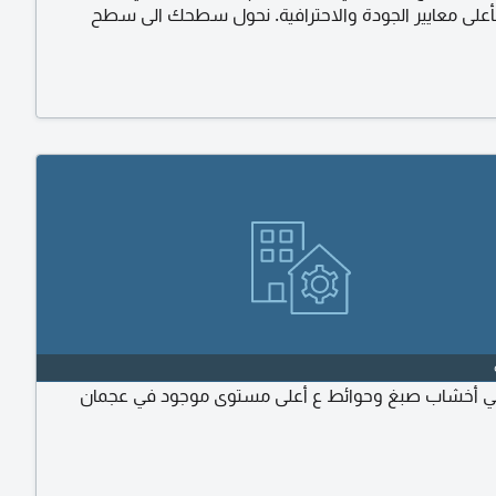
على معايير الجودة والاحترافية. نحول سطحك الى سطح
معزول ومحمي بالكامل خدماتنا عزل مائي متكامل 100% استخدام أفضل
مقاومة للأمطار والشمس. معالجة تخصصية دقيقة عزل كامل
 المكيفات، الخزانات، والفتحات والتمديدات لضمان عدم
ائيا
جي أخشاب صبغ وحوائط ع أعلى مستوى موجود في عجمان