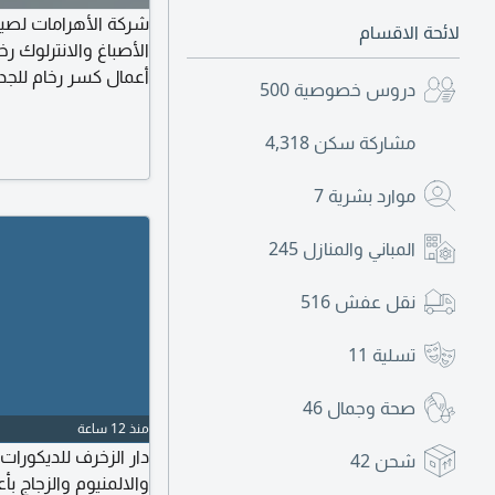
شركة الأهرامات لصيا
لائحة الاقسام
الأصباغ والانترلوك ر
أعمال كسر رخام للجد
دروس خصوصية
500
مشاركة سكن
4,318
موارد بشرية
7
المباني والمنازل
245
نقل عفش
516
تسلية
11
صحة وجمال
46
منذ 12 ساعة
دار الزخرف للديكورا
شحن
42
والالمنيوم والزجاج 