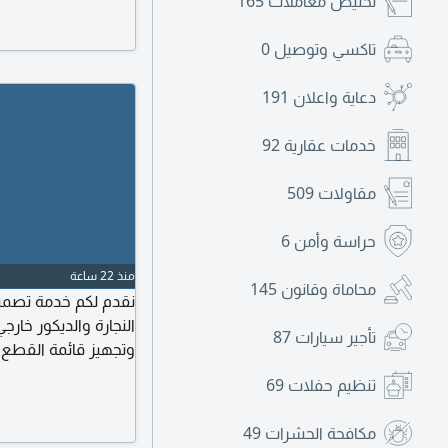
تخليص معاملات
165
تاكسي وتوصيل
0
دعاية واعلان
191
خدمات عقارية
92
مقاولات
509
حراسة وأمن
6
منذ 22 ساعة
محاماة وقانون
145
نقدم لكم خدمة تصمي
النجارة والديكور خا
تأجير سيارات
87
وتجهيز قائمة القطع
تنظيم حفلات
69
مكافحة الحشرات
49