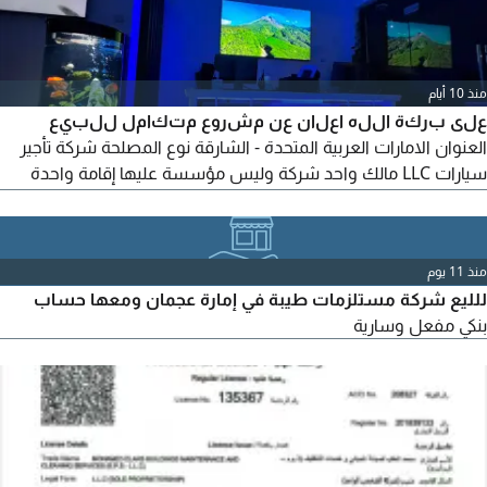
منذ 10 أيام
على بركة الله اعلان عن مشروع متكامل للبيع
العنوان الامارات العربية المتحدة - الشارقة نوع المصلحة شركة تأجير
سيارات LLC مالك واحد شركة وليس مؤسسة عليها إقامة واحدة
حاليا وبامكانك تسجيل عدد اقامات أكثر حسب الطلب / الشركة تتكون
من 23 سيارة للتفاصيل أكثر على الواتساب مع المالك حصرا مصطفى
أبو محمد
منذ 11 يوم
للليع شركة مستلزمات طيبة في إمارة عجمان ومعها حساب
بنكي مفعل وسارية