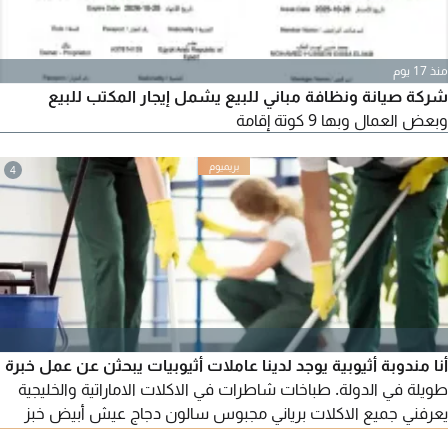
منذ 17 يوم
شركة صيانة ونظافة مباني للبيع يشمل إيجار المكتب للبيع
وبعض العمال وبها 9 كوتة إقامة
4
أنا مندوبة أثيوبية يوجد لدينا عاملات أثيوبيات يبحثن عن عمل خبرة
طويلة في الدولة. طباخات شاطرات في الاكلات الاماراتية والخليجية
يعرفني جميع الاكلات برياني مجبوس سالون دجاج عيش أبيض خبز
رقاق محشي كيك فطائر. ونظافة ورعاية اطفال غسيل وكوي