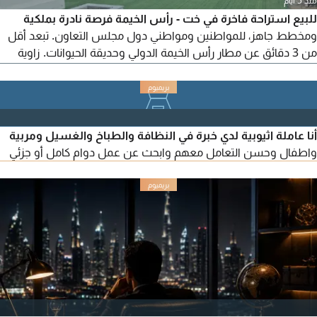
منذ 5 أيام
للبيع استراحة فاخرة في خت - رأس الخيمة فرصة نادرة بملكية
ومخطط جاهز، للمواطنين ومواطني دول مجلس التعاون. تبعد أقل
من 3 دقائق عن مطار رأس الخيمة الدولي وحديقة الحيوانات. زاوية
بمساحة 10000 قدم واطلالة جبلية بانورامية. 3 غرف ماستر، مجلس،
غرفة خادمة، مطبخ مجهز، مسبح خاص مع شلال وسخان، جلسات
خارجية، منطقة شواء وألعاب اطفال. مفروشة بالكامل وجاهزة
للسكن، والبناء مسلح مع شهادة إ
أنا عاملة اثيوبية لدي خبرة في النظافة والطباخ والغسيل ومربية
واطفال وحسن التعامل معهم وابحث عن عمل دوام كامل أو جزئي