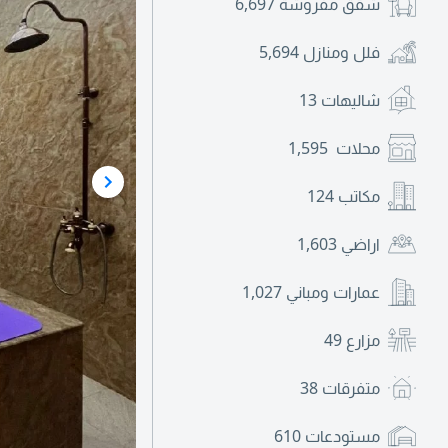
شقق مفروشة
6,697
فلل ومنازل
5,694
شاليهات
13
محلات
1,595
مكاتب
124
اراضي
1,603
عمارات ومباني
1,027
مزارع
49
متفرقات
38
مستودعات
610