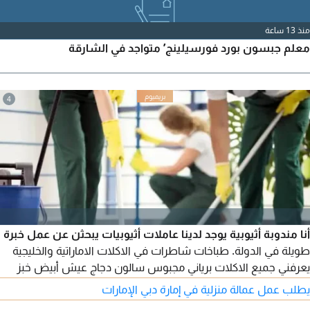
منذ 13 ساعة
معلم جبسون بورد فورسيلينج’ متواجد في الشارقة
4
أنا مندوبة أثيوبية يوجد لدينا عاملات أثيوبيات يبحثن عن عمل خبرة
طويلة في الدولة. طباخات شاطرات في الاكلات الاماراتية والخليجية
يعرفني جميع الاكلات برياني مجبوس سالون دجاج عيش أبيض خبز
رقاق محشي كيك فطائر. ونظافة ورعاية اطفال غسيل وكوي
يطلب عمل عمالة منزلية في إمارة دبي الإمارات
ملابس. ورعاية كبار السن وأصحاب الهمم. أيضا يوجد لدينا عاملات أول