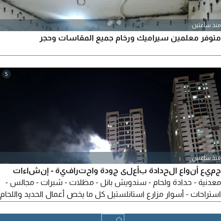
منذ ساعتين
متوفر معلمين سيراميك ورخام جميع المقاسات وحجر
5
منذ ساعتين
جميع أنواع الحدادة بأعلى جودة واحترافية - إنشاءات
معدنية - حدادة ولحام - سندويش بانل - مظلات - شبرات - مجالس -
استراحات - أسوار مزارع استانلستيل كل ما يخص أعمال الحديد واللحام
EL - REZK