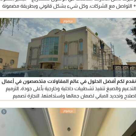
+ التواصل مع الشركات، وكل شيء بشكل قانوني وبطريقة مضمونة
ومريحة. مشاريع قوية ومضمونة سرعة في اصدار الدفعات بدون
تعقيدات مقابل عمولة متفق عليها
نقدم لكم أفضل الحلول في عالم المقاولات متخصصون في أعمال
التدعيم والصبغ تنفيذ تشطيبات داخلية وخارجية بأعلى جودة. الترميم
اصلاح وتجديد المباني لضمان جمالها واستدامتها. النجارة تصميم
وتنفيذ أعمال خشبية مميزة. تركيب السيراميك دقة في التركيب
ولمسات نهائية رائعة. الجبسون بورد تشكيل أسقف وجدران جبسون
5
بورد بمهارة عالية