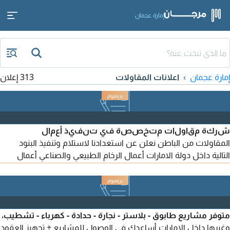
إمارة عجمان
إمارة عجمان
اعلانات المقاولات
313 إعلان
شركة مقاولات متخصصة في تنفيذ أعمال
المقاولات من الباطن نعلن عن استعدادنا لاستلام وتنفيذ البنود
التالية داخل دولة الامارات أعمال الرخام الطبيعي والصناعي أعمال
النجارة والديكورات الخشبية (Joinery & Fit - Out) أعمال الالمنيوم
والزجاج نقدم تنفيذ وفق أعلى معايير الجودة. الالتزام بالمواصفات
الفنية والجدول الزمني. فريق عمل متخصص وخبرة في المشاريع
السكنية والتجارية والفلل. أسعار تنافسية وانجاز احترافي
متوفر مشاريع طابوق - بلاستر - نجارة - حدادة - كهرباء - تشطيب،
وغيرها داخل الامارات أساعدك في الوصول للمشاريع + تجهيز العقود