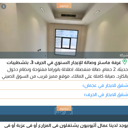
مرة في الامارات فيزة زيارة بأسعار منافسة وبضمان. اتصلوا بنا
5
وستجودن ما يسركم
شركة
غرفة ماستر وصالة للإيجار السنوي في الجرف 3، بتشطيبات
حديثة، 2 حمام، صالة منفصلة، اطلالة بانوراما مفتوحة ونظام دخول
بالكارد. صيانة كاملة على المالك. موقع مميز قريب من السوق الصيني
ومركز القبائل وسهل الوصول للشارقة ودبي. 30 ألف على 6 دفعات
›
شقق للايجار في عجمان
›
شقق للايجار في الجرف
يوجد لدينا عمال أثيوبيون يشتغلون في المزارع أو في عزبة أو في