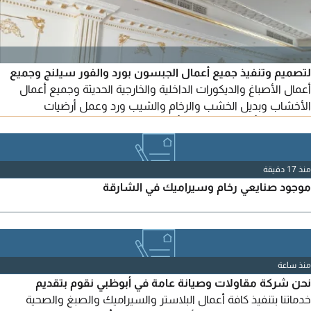
لتصميم وتنفيذ جميع أعمال الجبسون بورد والفور سيلنج وجميع
أعمال الأصباغ والديكورات الداخلية والخارجية الحديثة وجميع أعمال
الأخشاب وبديل الخشب والرخام والشيب ورد وعمل أرضيات
الايبوكسي بأفضل الخامات وبأسعار تناسب الجميع
منذ 17 دقيقة
موجود صنايعي رخام وسيراميك في الشارقة
منذ ساعة
نحن شركة مقاولات وصيانة عامة في أبوظبي نقوم بتقديم
خدماتنا بتنفيذ كافة أعمال البلاستر والسيراميك والصبغ والصحية