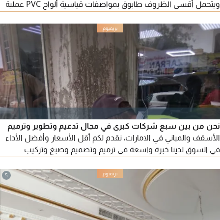
ويتحمل أقسى الظروف طابوق بمواصفات قياسية ألواح PVC عملية
وعمر افتراضي طويل لوحات وبوابات للمشاريع تنفيذ احترافي وتسليم
في الموعد أسعار تنافسية جودة مضمونة مناسب للمشاريع السكنية
والتجارية والصناعية الموقع الشارقة - الصجعة للتواصل
نحن من بين سبع شركات كبرى في مجال تدعيم وتطوير وترميم
الأسقف والمباني في الامارات، نقدم لكم أقل الأسعار وأفضل الأداء
في السوق لدينا خبرة واسعة في ترميم وتصميم وصبغ وتركيب
السيراميك والديكور والتجديد الداخلي والخارجي. اتصل بنا الآن
للاستفادة من خدماتنا المتميزة في المقاولات العامة والصيانة
5