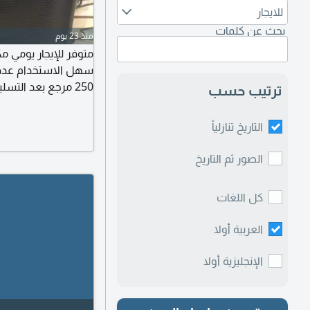
للايجار
بحث عن كلمات
منذ 23 يوم
متوفر للإيجار يومي 
250 مرجع بعد الت
ترتيب حسب
واتساب واتصال أبوظ
التاريخ تنازلياً
الصور ثم التاريخ
كل اللغات
العربية أولا
الإنجليزية أولا