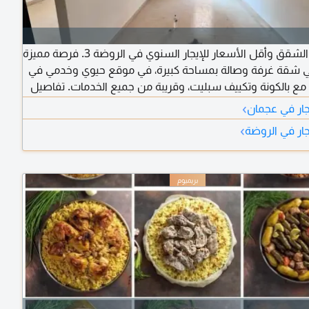
أجمل الشقق وأقل الأسعار للإيجار السنوي في الروضة 3. فرصة مميزة
 شقة غرفة وصالة بمساحة كبيرة، في موقع حيوي وخدمي في
لروضة 3، مع بالكونة وتكييف سبليت، وقريبة من جميع الخدمات. تفاصيل
رفة وصالة - مساحة كبيرة ومريحة - بالكونة - تكييف وتبريد
›
ار في عجمان
وقع مميز وحيوي وخدمي طوال اليوم - قريبة من شارع السلام
›
ار في الروضة
من أفري دي مول - مناسبة للعائلات والسكن المريح - موقع
 سهل المخرج إلى الشارقة ودبي - قريب