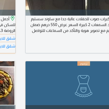
مكبرات صوت للحفلات عالية جدا مع ساوند سستيم
سهل الاستخدام عدد السمعات 2 كبيرة السعر عرض 550 درهم ضمان
للسكن في
سليم مع تصوير هوية والتأكد من السماعات للتواصل
ا
بي
الشقة: - غ
شقق للايج
سبليت - م
شقق للايج
- بالقرب 
استراتيجي