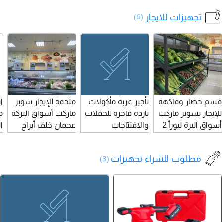
للبيع
ل
تجهيزات للايجار
(6)
قسم خضار وفاكهة
تأجير عربة مأكولات
ملحمة للإيجار سوبر
ا
للإيجار بسوبر ماركت
باردة فاخره للحفلات
ماركت أسواق البركة
م
أسواق البرة ليورأ 2
والافتتاحات
عجمان خلف أبراج
ال
خلق أبراج الأورينت
والمناسبات الخاصه
الاؤرينت لتفاصيل
ال
يوجد بالمحل قسم
فكرة جديدة لأول
أكثر التواصل
و
مطلوب للشراء تجهيزات
(3)
أجبان ولحوم
مرة تخلي ضيوفك
أ
ومحمصة وبضاعة
يعيشوا تجربة جديدة
ت
توفير للتواصل في
من نوعها مختلفه
ا
أسرع وقت ممكن
عن التقليدي
ا
لحفاض ع العملاء
ل
م