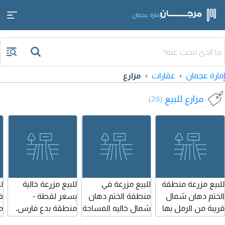
إمارة عجمان
إمارة عجمان
عقارات
مزارع
مزارع للبيع
(26)
للبيع مزرعة منطقة
للبيع مزرعة في
للبيع مزرعة خالية
ل
الختم دهان شمال
منطقة الختم دهان
بسعر لقطة -
ف
قريبة من الرمل بها
شمال خاليه المساحة
منطقة بدع فارس.
م
سكن عمال ونخيل
21000 متر مربع
مساحة الأرض