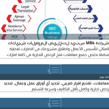
مباشرة
منذ يوم
شركة MBk سبيد لتخليص المعاملات شريكك
المثالي لتأسيس الأعمال واطلاق مشروعك في الامارات تغطية
شاملة نخلص جميع معاملات فتح الرخص التجارية في كافة امارات
الدولة. حلول متكاملة نوفر كفيل مواطن أو وكيل خدمات محلي
لجميع أنواع الرخص التجارية. سرعة وكفاءة نضمن لك انهاء الاجراءات
بأسرع وقت وأقل جهد. دعم مستمر نرافقك من خطوة الفكرة وحتى
منذ يوم
اصدار الرخصة وبدء النشاط. للتواصل
معاملات. تقديم اقرار ضريبي. تجديد أي أوراق عمل وعمال. تجديد
رخص تجارية وكامل بأقل التكاليف وسرعة التسليم