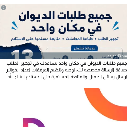
وتخليص جميع الموافقات الخارجية للشركات بلدية دبي وزارة الصحة
2
RTA وتخليص اجراءات الاسترحام للمخالفين بدقة وسرعة واستشارات
مجانيه
منذ 43 دقيقة
جميع طلبات الديوان في مكان واحد نساعدك في تجهيز الطلب،
صياغة الرسالة مخصصه لك، توجيه وتنظيم المرفقات اعداد الفواتير،
ارسال رسائل الايميل والمتابعة المستمرة حتى الاستلام انشاء الله
جميع خدمات تشمل مساعدة مالية مسكن مزرعة صيانة منزل
تأسيس منزل أراضي سداد مديونية إعانة زواج منح دراسية إعفاء
قرض الاسكان. للتواصل