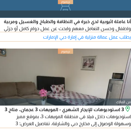
أنا عاملة اثيوبية لدي خبرة في النظافة والطباخ والغسيل ومربية
واطفال وحسن التعامل معهم وابحث عن عمل دوام كامل أو جزئي
يطلب عمل عمالة منزلية في إمارة دبي الإمارات
5
من المالك
3 استوديوهات للإيجار الشهري - المويهات 3 عجمان. متاح 3
استوديوهات داخل فيلا في منطقة المويهات 3، بموقع مميز
وسهولة الوصول إلى مخارج دبي والشارقة. تفاصيل العرض: 3
استوديوهات متاحة. داخل فيلا. موقع مميز وسهل الوصول إلى مخرج