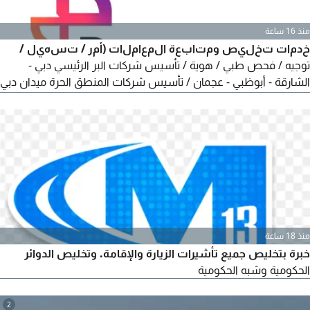
منذ 16 ساعة
خدمات تخليص ومتابعة المعاملات (أمر / تسهيل /
توجيه / فحص طبي / هوية / تأسيس شركات البر الرئيسي دبي -
الشارقة - أبوظبي - عجمان / تأسيس شركات المنطق الحرة ميدان دبي
- SPC الشارقة - هيئة المناطق الحرة في عجمان - ANCFZ عجمان/
تقديم على رقم جمركي دبي / ضريبة الشركات وضريبة القيمة المضافة
/ كفالة عائلات / أيجاري دبي والشارقة شركات وعائلات / تأشيرات
السياحة شهر وشهرين والاقارب / الإقامة الذهبيه)
منذ 18 ساعة
خبرة بتخليص جميع تأشيرات الزيارة والإقامة. وتخليص الدوائر
الحكومية وشبه الحكومية
2