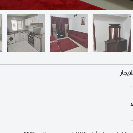
يجار
A