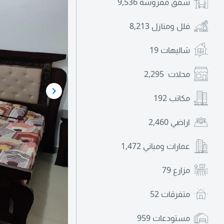
شقق مفروشة
9,536
فلل ومنازل
8,213
شاليهات
19
محلات
2,295
مكاتب
192
اراضي
2,460
عمارات ومباني
1,472
مزارع
79
متفرقات
52
مستودعات
959