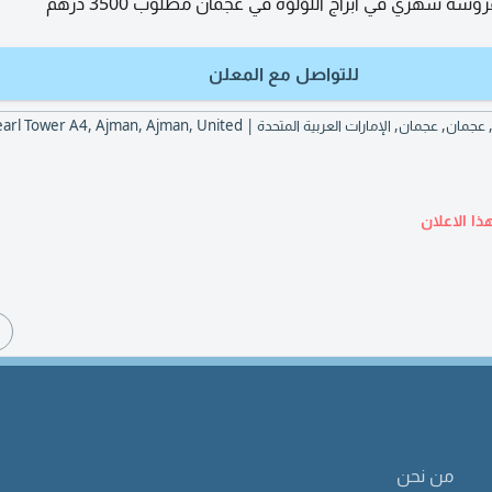
ة شهري في أبراج اللؤلؤة في عجمان مطلوب 3500 درهم
للتواصل مع المعلن
Ajman Pearl Tower A4, عجمان, عجمان, الإمارات العربية المتحدة | , Ajman, Ajman, United
ذا الاعلان
ا
من نحن