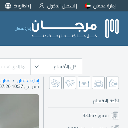
إمارة عجمان
تسجيل الدخول
English
إمارة عجمان
كل الأقسام
إمارة عجمان
عقارا
نشر في
07.26 10:37
لائحة الاقسام
شقق
33,667