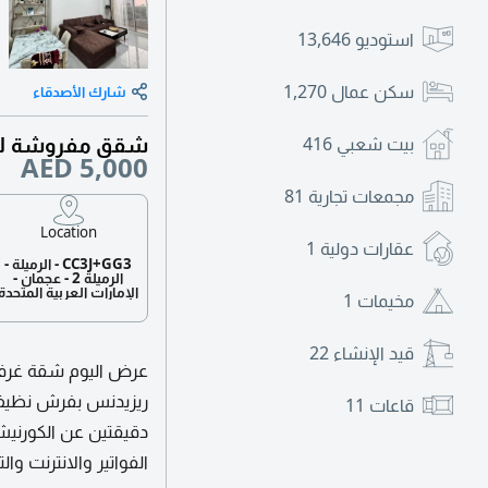
استوديو
13,646
سكن عمال
1,270
شارك الأصدقاء
شقق مفروشة للا
بيت شعبي
416
AED 5,000
مجمعات تجارية
81
Location
عقارات دولية
1
CC3J+GG3 - الرميلة -
الرميلة 2 - عجمان -
الإمارات العربية المتحدة
مخيمات
1
قيد الإنشاء
22
عرض اليوم شقة غرفتي
قاعات
11
الفواتير والانترنت والتأمين 1000 