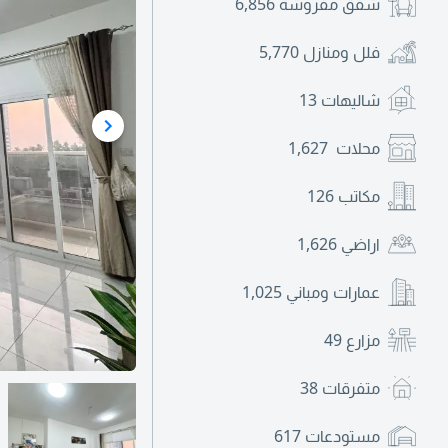
شقق مفروشة
6,856
فلل ومنازل
5,770
شاليهات
13
محلات
1,627
مكاتب
126
اراضي
1,626
عمارات ومباني
1,025
مزارع
49
متفرقات
38
مستودعات
617