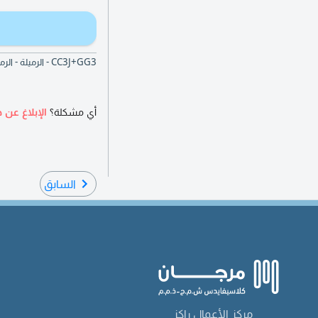
CC3J+GG3 - الرميلة - الرميلة 2 - عجمان - الإمارات العربية المتحدة
أي مشكلة؟
الإبلاغ عن ه
السابق
مركز الأعمال راكز