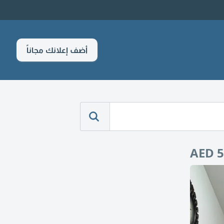
أضف إعلانك مجاناً
AED 5