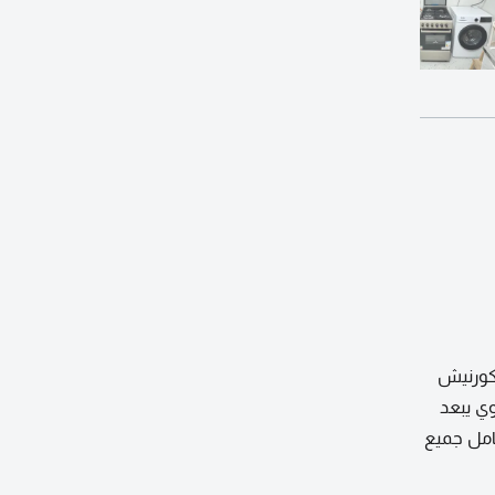
كورنيش
قع حيوي يبعد
لإيجار 5000 درهم شهريا شامل جميع