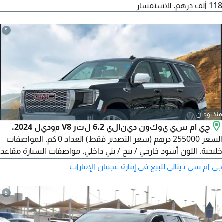
118 ألف درهم. للاستفسار
5
منذ يومين
جي ام سي يوكون دينالي 6.2 لتر V8 موديل 2024.
السعر 255000 درهم (سعر التصدير فقط) العداد 0 كم. المواصفات
خليجية. اللون أسود خارجي / بيج / بني داخلي. مواصفات السيارة مقاعد
فاخرة جلدية، ذاكرة للمقاعد، تبريد وتدفئة المقاعد، 9 مقاعد بالسيارة،
جي ام سي دينالي للبيع في إمارة عجمان الإمارات
شاشات خلفية (اختيارية) بتقنية لمس 12.6 انش، سماعات وايرلس
وهد فونز، شاشة وسطية تعمل باللمس بقياس 10.2 انش، شاشة
5
عدادات رقمية بقياس 12 انش