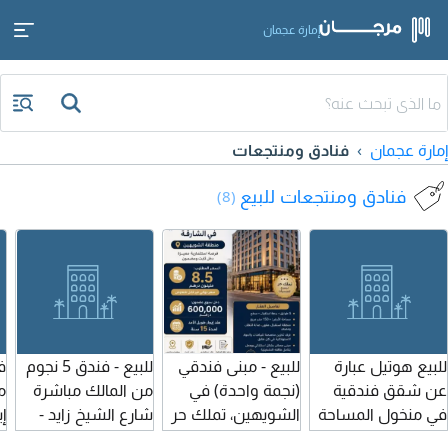
إمارة عجمان
إمارة عجمان
فنادق ومنتجعات
فنادق ومنتجعات للبيع
(8)
للبيع هوتيل عبارة
للبيع - مبنى فندقي
للبيع - فندق 5 نجوم
عن شقق فندقية
(نجمة واحدة) في
من المالك مباشرة
م
في منخول المساحة
الشويهين، تملك حر
شارع الشيخ زايد -
إ
19882 قدم مربع
لجميع الجنسيات.
دبي تملك حر أرضي +
e