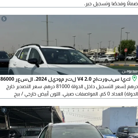
ضمانًا وفحصًا وتسجيل جير.
5
منذ يومين
كيا سبورتاج V4 2.0 لتر موديل 2024. السعر 86000
درهم (سعر التسجيل داخل الدولة 81000 درهم، سعر التصدير خارج
الدولة) العداد 0 كم. المواصفات صيني. اللون أبيض خارجي / بيج
داخلي. المميزات تصميم أمامي مميز بشبكة "أنف النمر" مصابيح LED
أمامية، عجلات ألومينيوم مقاس 17 بوصة، مصابيح ضباب LED، أضواء
3
انعطاف بالمرايا الجانبية، باب خلفي كهربائي، مرايا جانبية مدفأة، شريط
سقف، مزيل ضباب خلفي، فتحة سقف بانورامية