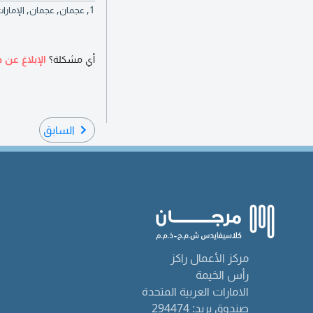
1, عجمان, عجمان, الإمارات العربية المتحدة | 1, Ajman, Ajman, United Arab Emirates
أي مشكلة؟
الإبلاغ عن ه
السابق
مركز الأعمال راكز
رأس الخيمة
الامارات العربية المتحدة
صندوق بريد: 294474