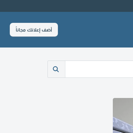
أضف إعلانك مجاناً