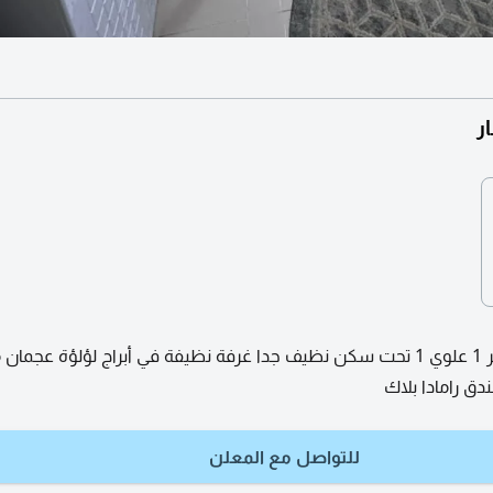
ر
متاح الآن عدد 2 سراير 1 علوي 1 تحت سكن نظيف جدا غرفة نظيفة في أبراج لؤلؤة عج
دق رامادا بلاك
للتواصل مع المعلن