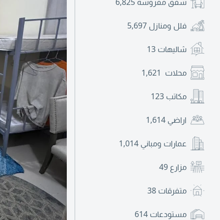
شقق مفروشة
6,825
فلل ومنازل
5,697
شاليهات
13
محلات
1,621
مكاتب
123
اراضي
1,614
عمارات ومباني
1,014
مزارع
49
متفرقات
38
مستودعات
614