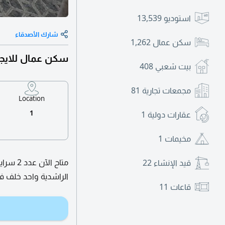
استوديو
13,539
شارك الأصدقاء
سكن عمال
1,262
سكن عمال للايجا
بيت شعبي
408
مجمعات تجارية
81
Location
1
عقارات دولية
1
مخيمات
1
قيد الإنشاء
22
الراشدية واحد خلف فن
قاعات
11