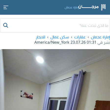
إمارة عجمان
إمارة عجمان
عقارات
سكن عمال
للايجار
نشر في
23.07.26 01:31
America/New_York