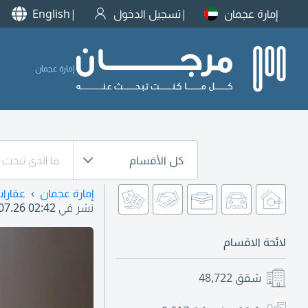
إمارة عجمان
تسجيل الدخول
English
إمارة عجمان
كل الأقسام
إمارة عجمان
عقارا
نشر في
07.26 02:42
لائحة الاقسام
شقق
48,722