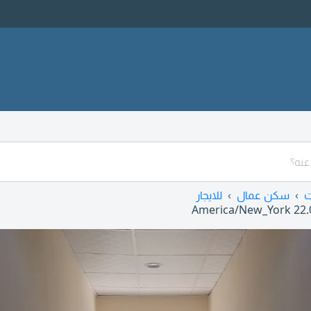
ت
سكن عمال
للايجار
America/New_York
22.