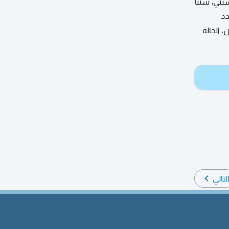
لصناعية 2 بالقرب من صن سيتي، سنيا
 والعمال. تفاصيل السكن عدد الغرف 45، عدد
ى 10 أشخاص، سعة النوم من 4 الى 5 أشخاص، الحالة
لتالي