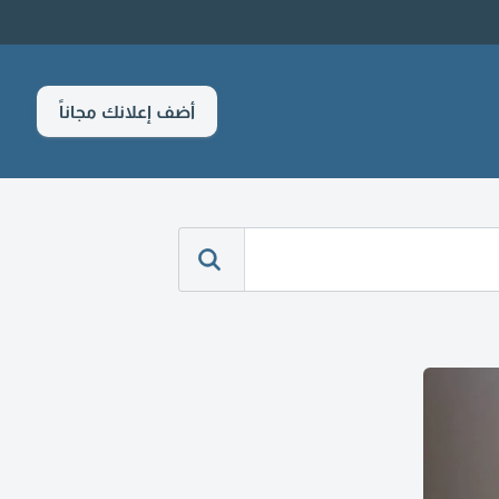
أضف إعلانك مجاناً