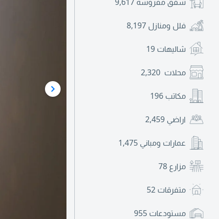
شقق مفروشة
9,617
فلل ومنازل
8,197
شاليهات
19
محلات
2,320
مكاتب
196
اراضي
2,459
عمارات ومباني
1,475
مزارع
78
متفرقات
52
مستودعات
955