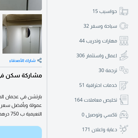
حواسيب
15
سياحة وسفر
32
مهارات وتدريب
44
اعمال واستثمار
306
شارك الأصدقاء
ترجمة
30
مشاركة سكن في إ
خدمات احترافية
51
بارتشن في عجمان ال
تخليص معاملات
164
النعيمية ب 750 درهم
تاكسي وتوصيل
0
دعاية واعلان
171