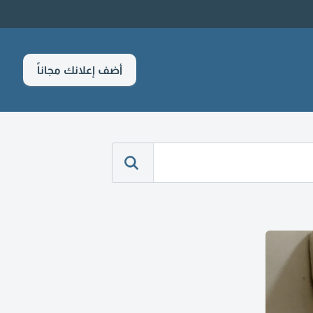
أضف إعلانك مجاناً