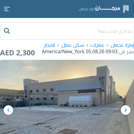
إمارة عجمان
إمارة عجمان
عقارات
سكن عمال
للايجار
AED 2,300
نشر في
05.08.26 09:03
America/New_York