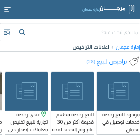
إمارة عجمان
إمارة عجمان
اعلانات التراخيص
تراخيص للبيع
(28)
موجود للبيع رخصة
للبيع رخصة مطعم
عندي رخصة
خدمات توصيل في
قديمة أكثر من 30
تجارية للبيع تخليص
م
عجمان
عام وتم التجديد لمدة
معاملات اصدار دبي
و
عام قادم في عجمان
أريد بيعها والتنازل
أ