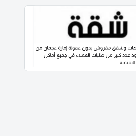
شهري
1000 درهم غرفة 4 سرير مع بلكونه حمام خارجي
eal
 لمزيد من
650 درهم الراشدية 3 قريب من الجراند مول
asy
 &
ate
ات وشقق مفروش بدون عمولة إمارة عجمان من
ود عدد كبير من طلبات العملاء في جميع أماكن
لنعيمية