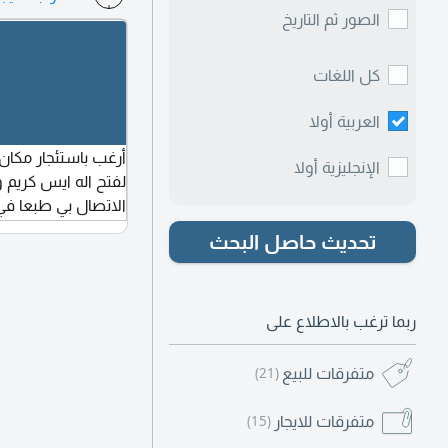
نظيف ومرتب قريب م
الصور ثم التاريخ
متاح ابتداء من أول 
أو لمزيد من التفاص
كل اللغات
العربية أولا
أرغب باستئجار مكان
الإنجليزية أولا
لفتح اله ايس كريم 
الاتصال بي طبعا في
مشكلة
تحديث حاصل البحث
ربما ترغب بالاطلاع على
متفرقات للبيع
(21)
متفرقات للايجار
(15)