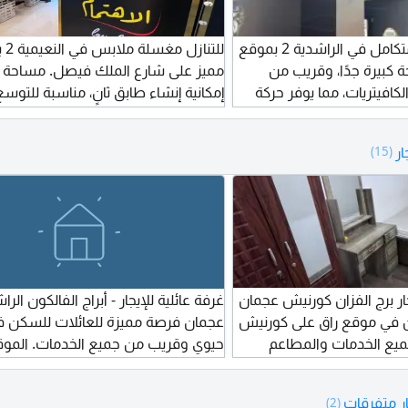
للبيع صالون رجالي متكامل في الراشدية 2 بموقع
للتنا
 كبيرة جدًا، وقريب من
مميز على شارع الملك فيصل. مساحة ك
كافيتريات، مما يوفر حركة
إمكانية إنشاء طابق ثانٍ، مناسبة للتوسع
ن مجهز بالكامل ويقدم جميع
الطاقة التشغيلية. فرصة استثمارية ف
للتشغيل الفوري. قيمة
حيوية. سعر التنازل 100000 درهم ق
ار
(15)
 80,000 درهم شاملة تجديد الرخصة لمدة
للتفاوض، والإيجار السنوي 50000 درهم.
دة سنة. الإيجار السنوي
ر برج الفزان كورنيش عجمان
 في موقع راق على كورنيش
عجمان فرصة مميزة للعائلات للسكن 
يع الخدمات والمطاعم
حيوي وقريب من جميع الخدمات. الموقع
 برج الفزان - كورنيش
الفالكون - الراشدية 2، عجمان غر
كس بشباك تسريحة سكن
خاصة سكن هادئ ومناسب للعائلات 
ر متفرقات
(2)