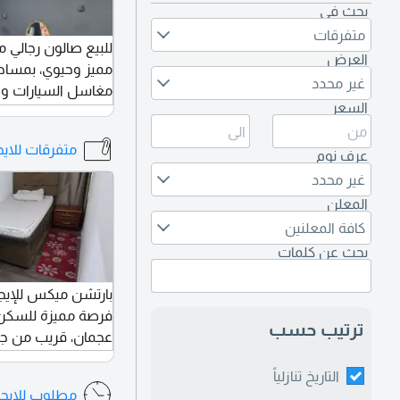
بحث في
متفرقات
العرض
مميز وحيوي، بمساحة
غير محدد
مغاسل السيارات وال
السعر
عمل ممتازة. الصالو
الخدمات، وهو جاهز 
متفرقات للايج
التنازل
عرف نوم
سنة وعقد الإيجار لم
غير محدد
47,000 درهم.
المعلن
كافة المعلنين
بحث عن كلمات
بارتشن ميكس للإيجا
فرصة مميزة للسكن
ترتيب حسب
عجمان، قريب من جم
والمواصلات. الموقع
التاريخ تنازلياً
عجمان بارتشن مي
مطلوب للايجا