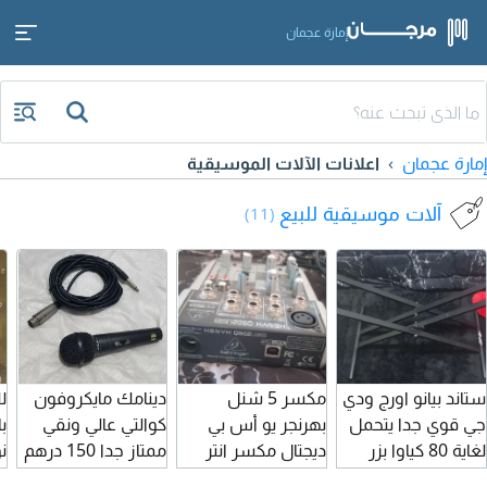
إمارة عجمان
إمارة عجمان
اعلانات الآلات الموسيقية
آلات موسيقية للبيع
(11)
ستاند بيانو اورج ودي
مكسر 5 شنل
دينامك مايكروفون
ل
جي قوي جدا يتحمل
بهرنجر يو أس بي
كوالتي عالي ونقي
ب
لغاية 80 كياوا بزر
ديجتال مكسر انتر
ممتاز جدا 150 درهم
ن
أمان amg ستاند
فيس 300 درهم
م