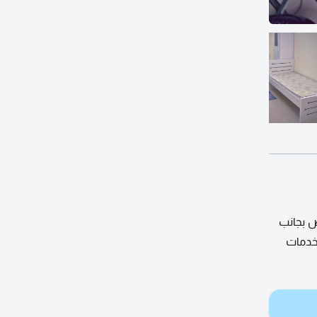
 موقف باص بجانب
لاثية 600 شامل جميع الخدمات