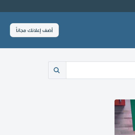
أضف إعلانك مجاناً