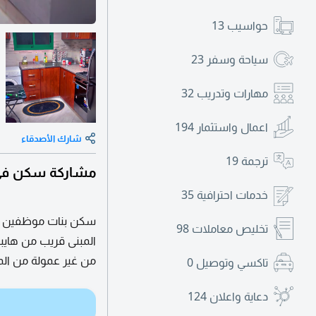
حواسيب
13
سياحة وسفر
23
مهارات وتدريب
32
اعمال واستثمار
194
شارك الأصدقاء
ترجمة
19
مشاركة سكن في إ
خدمات احترافية
35
تخليص معاملات
98
من غير عمولة من الم
تاكسي وتوصيل
0
دعاية واعلان
124