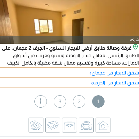
شركة
غرفة وصالة طابق أرضي للإيجار السنوي - الجرف 2 عجمان. على
الطريق الرئيسي، مقابل جسر الروضة ونستو وقريب من أسواق
الامارات، مساحة كبيرة وتقسيم ممتاز، شقة مضيئة بالكامل، تكييف
مركزي، صيانة كاملة على المالك، موقع حيوي وسهل الوصول لدبي
›
شقق للايجار في عجمان
والشارقة. 22000 درهم 4 دفعات
›
شقق للايجار في الجرف
⟩
3
2
1