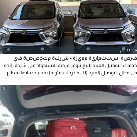
منذ 11 يوم
فرصة استثمارية مميزة - شركة متخصصة في
خدمات التوصيل المبرد للبيع تتوفر فرصة للاستحواذ على شركة رائدة
في مجال التوصيل المبرد (0 - 5 درجات مئوية) تقدم خدماتها لقطاع
الأعمال (B2B) وتغطي جميع امارات دولة الامارات العربية المتحدة
تختوي على 11 سيارة مبردة موديل 2025 اقتصادية. على مدار
3
السنوات الماضية، تم بناء شركة تتمتع بسمعة قوية، وعملاء
مستمرين، وبنية تشغيلية متكاملة، مما يجعلها فرصة مثالية
للمستثمرين