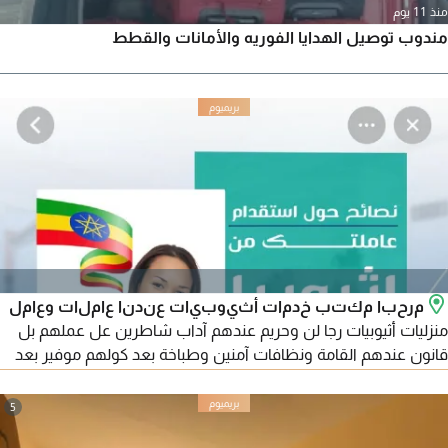
منذ 11 يوم
مندوب توصيل الهدايا الفوريه والأمانات والقطط
مرحبا مكتب خدمات أثيوبيات عندنا عاملات وعامل
منزليات أثيوبيات رجا لن وحريم عندهم آداب شاطرين عل عملهم بل
قانون عندهم القامة ونظافات آمنين وطباخة بعد كولهم موفير بعد
office girl office boys موجودين كولهم رأس الخيمة أبوظبي
الشارقة عجمان كولمكان
5