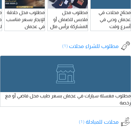
م
38000 درهم سنويا
إيطالي سعة 500 لتر
محتاج محلات في
مطلوب محل
مطلوب محل حلاقة
م
المحل رقم 3
6 - جاك أرضي
عجمان ودبي في
ملابس للضمان أو
للإيجار بسعر مناسب
ح
ك
المساحة 50م الإيجار
أسرع وقت
المشاركة برأس مال
في عجمان
ل
م
33000 درهم سنويا
أو بضاعة للمهتمين
ا
-
المحل رقم 4
التواصل على الرقم
ا
ت
المساحة 50م الإيجار
مطلوب للشراء محلات
(1)
الموجود في الاعلان
ا
33000 درهم
أ
ا
د
مطلوب مغسلة سيارات في عجمان بسعر طيب محل فاضي أو مع
رخصة
محلات للمبادلة
(1)