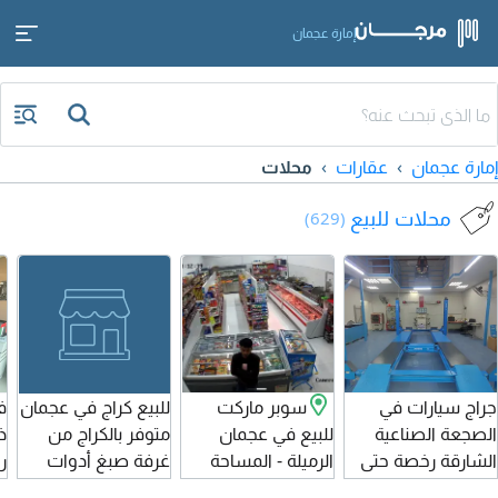
إمارة عجمان
إمارة عجمان
عقارات
محلات
محلات للبيع
(629)
جراج سيارات في
سوبر ماركت
للبيع كراج في عجمان
ف
الصجعة الصناعية
للبيع في عجمان
متوفر بالكراج من
ذ
الشارقة رخصة حتى
الرميلة - المساحة
غرفة صبغ أدوات
ر
31 / مارس/ 2026
109 متر مربع -
سحب شاسيه لحام
و