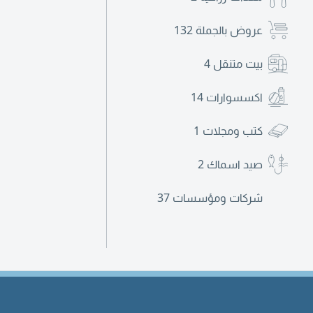
عروض بالجملة
132
بيت متنقل
4
اكسسوارات
14
كتب ومجلات
1
صيد اسماك
2
شركات ومؤسسات
37