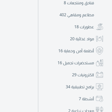
فنادق ومنتجعات
8
مطاعم ومقاهي
402
عطورات
18
مواد غذائية
20
أنظمة أمن وحماية
16
مستحضرات تجميل
16
الكترونيات
29
برامج تطبيقية
34
أنشطة
7
معدات زراعية
2