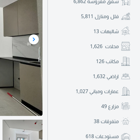
شقق مفروشة
6,862
فلل ومنازل
5,811
شاليهات
13
محلات
1,626
مكاتب
126
اراضي
1,632
عمارات ومباني
1,027
مزارع
49
متفرقات
38
مستودعات
618