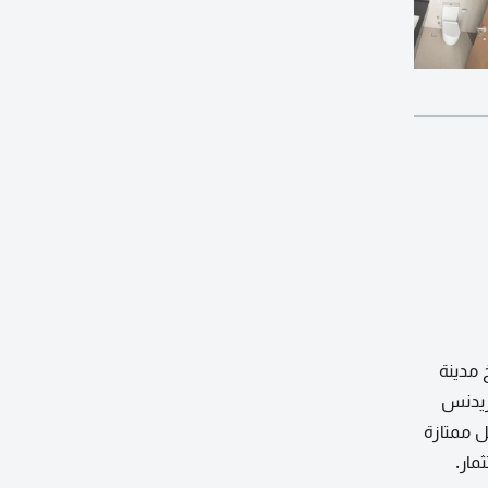
 مدينة
زيدنس
ل ممتازة
الاستثمار.