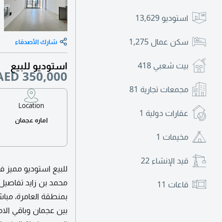
استوديو
13,629
سكن عمال
1,275
شارك الأصدقاء
استوديو للبيع
بيت شعبي
418
AED 350,000
مجمعات تجارية
81
Location
عقارات دولية
1
اماره عجمان
مخيمات
1
قيد الإنشاء
22
للبيع استوديو مميز ف
محمد بن زايد تفاصيل
قاعات
11
بمنطقة العامرة، مباش