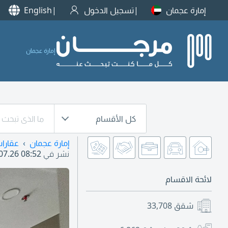
إمارة عجمان
تسجيل الدخول
English
إمارة عجمان
كل الأقسام
إمارة عجمان
عقارا
نشر في
07.26 08:52
لائحة الاقسام
شقق
33,708