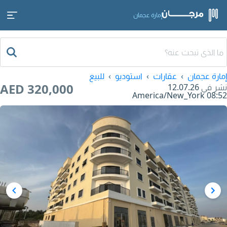
إمارة عجمان
إمارة عجمان
عقارات
استوديو
للبيع
AED 320,000
نشر في
12.07.26
America/New_York
08:52