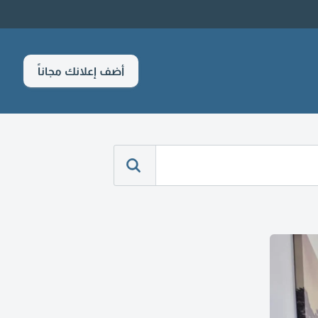
أضف إعلانك مجاناً