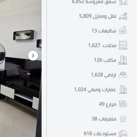
شقق مفروشة
6,852
فلل ومنازل
5,809
شاليهات
13
محلات
1,627
مكاتب
126
اراضي
1,628
عمارات ومباني
1,024
مزارع
49
متفرقات
38
مستودعات
616