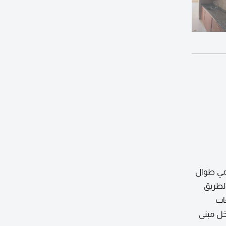
ن، موقع مميز وخدمي طوال
لطريق
وديو للإيجار 18000 درهم على 4 دفعات
خل مبنى