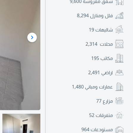
شقق مفروشة
9,600
فلل ومنازل
8,294
شاليهات
19
محلات
2,314
مكاتب
195
اراضي
2,491
عمارات ومباني
1,480
مزارع
77
متفرقات
52
مستودعات
964