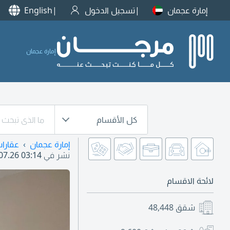
إمارة عجمان
تسجيل الدخول
English
إمارة عجمان
كل الأقسام
إمارة عجمان
عقارا
نشر في
07.26 03:14
لائحة الاقسام
شقق
48,448