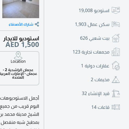
استوديو
19,008
سكن عمال
1,903
شارك الأصدقاء
استوديو للايجار
بيت شعبي
626
AED 1,500
مجمعات تجارية
123
Location
عقارات دولية
1
عجمان الراشدية 2 -
عجمان - الإمارات العربية
المتحدة
مخيمات
2
قيد الإنشاء
32
اليوم قريب من جميع
قاعات
14
بمطبخ شبه منفصل ومس