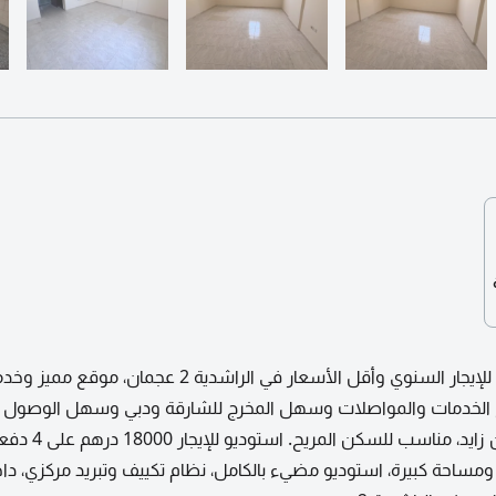
أجمل الاستوديوهات للإيجار السنوي وأقل الأسعار في الراشدية 2 عجما
 الخدمات والمواصلات وسهل المخرج للشارقة ودبي وسهل الوصول 
الشيخ مدينة محمد بن زايد، مناسب للسكن المريح. است
احة كبيرة، استوديو مضيء بالكامل، نظام تكييف وتبريد مركزي، دا