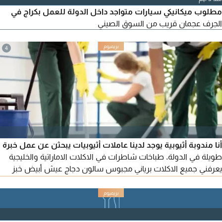
مطلوب ميكانيكي سيارات متواجد داخل الدولة للعمل بكراج في
الجرف عجمان قريب من السوق الصيني
4
أنا مندوبة أثيوبية يوجد لدينا عاملات أثيوبيات يبحثن عن عمل خبرة
طويلة في الدولة. طباخات شاطرات في الاكلات الاماراتية والخليجية
يعرفني جميع الاكلات برياني مجبوس سالون دجاج عيش أبيض خبز
رقاق محشي كيك فطائر. ونظافة ورعاية اطفال غسيل وكوي
ملابس. ورعاية كبار السن وأصحاب الهمم. أيضا يوجد لدينا عاملات أول
مرة في الامارات فيزة زيارة بأسعار منافسة وبضمان. اتصلوا بنا
وستجودن ما يسركم