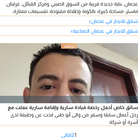
عجمان. بناية جديدة قريبة من السوق الصيني ومركز القبائل. غرفتان
ماستر، مساحة كبيرة، بالكونة بإطلالة مفتوحة، تقسيمات ممتازة،
موقع حيوي قريب من الخدمات وسهل الوصول إلى الشارقة ودبي.
›
شقق للايجار في عجمان
الإيجار 40000 درهم على 6 دفعات. للاتصال.
›
شقق للايجار في عجمان الصناعية
سائق خاص أحمل رخصة قيادة سارية وإقامة سارية عملت مع
رجل أعمال سابقا وسفر من والى أبو ظبي ابحث عن وظيفة لدى
أسرة أو شركة
1
2
التالي