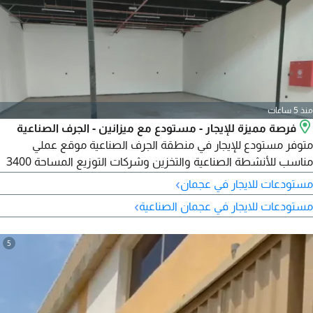
منذ 5 ساعات
فرصة مميزة للإيجار - مستودع مع ميزانين - الجرف الصناعية
متوفر مستودع للإيجار في منطقة الجرف الصناعية موقع عملي
مناسب للأنشطة الصناعية والتخزين وشركات التوزيع المساحة 3400
قدم مربع يوجد ميزانين لزيادة المساحة التشغيلية الكهرباء 29
›
مستودعات للايجار في عجمان
كيلوواط تصميم عملي يسمح باستغلال المساحة بكفاءة مناسب
›
مستودعات للايجار في عجمان الصناعية
للورش، التخزين، التجارة الخفيفة، والمشاريع الصغيرة والمتوسطة
سهولة دخول وخروج وتحميل وتنزيل الإيجار المطلوب 150000 درهم
5