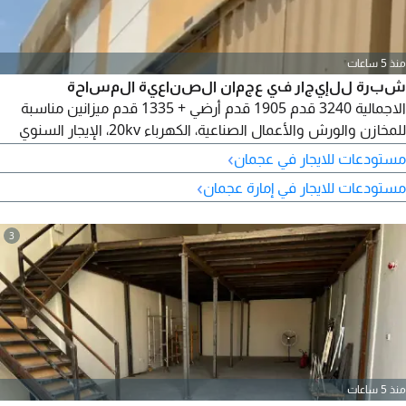
منذ 5 ساعات
شبرة للإيجار في عجمان الصناعية المساحة
الاجمالية 3240 قدم 1905 قدم أرضي + 1335 قدم ميزانين مناسبة
للمخازن والورش والأعمال الصناعية، الكهرباء 20kv، الإيجار السنوي
110 ألف درهم
›
مستودعات للايجار في عجمان
›
مستودعات للايجار في إمارة عجمان
3
منذ 5 ساعات