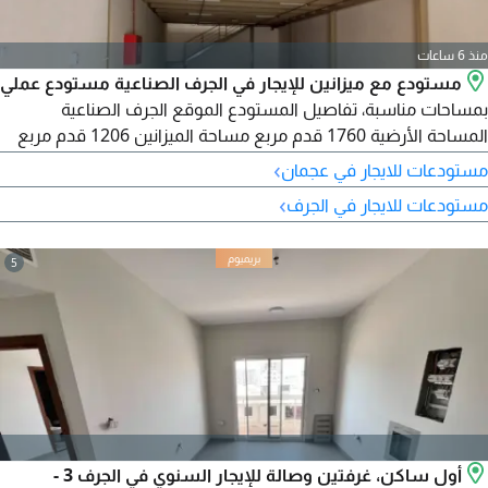
منذ 6 ساعات
مستودع مع ميزانين للإيجار في الجرف الصناعية مستودع عملي
بمساحات مناسبة، تفاصيل المستودع الموقع الجرف الصناعية
المساحة الأرضية 1760 قدم مربع مساحة الميزانين 1206 قدم مربع
مزود بميزانين لزيادة المساحة التشغيلية كهرباء 23 كيلو وات مناسب
›
مستودعات للايجار في عجمان
للمخازن، التخزين، والتوزيع الإيجار 160000 درهم سنويا موقع متميز
›
مستودعات للايجار في الجرف
موقع ممتاز
5
أول ساكن، غرفتين وصالة للإيجار السنوي في الجرف 3 -