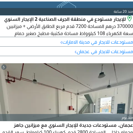
منذ 20 ساعة
للإيجار مستودع في منطقة الجرف الصناعية 2 الإيجار السنوي
370000 درهم المساحة 7200 قدم مربع الطابق الأرضي + ميزانيين
سعة الكهرباء 108 كيلوواط مساحة مكتبية مطبخ صغير حمام
›
مستودعات للايجار في مدينة الامارات
›
مستودعات للايجار في عجمان
5
منذ يوم
عجمان. مستودعات جديدة للإيجار السنوي مع ميزانين جاهز
وحمام داخلي. المساحة 2800 قدم، كهرباء 100 كيلوواط، سعر القدم