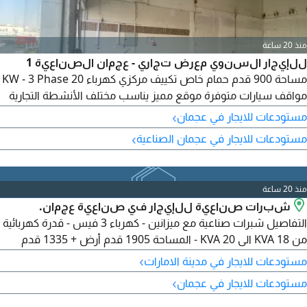
منذ 20 ساعة
للإيجار السنوي معرض تجاري - عجمان الصناعية 1
مساحة 900 قدم حمام خاص تكييف مركزي كهرباء 20 KW - 3 Phase
مواقف سيارات متوفرة موقع مميز يناسب مختلف الأنشطة التجارية
الإيجار 80000 درهم سنويا الدفع 4 دفعات - Annual Commercial
›
مستودعات للايجار في عجمان
Showroom for rent - Ajman Industrial Area 1 900 SqFt
›
مستودعات للايجار في عجمان الصناعية
Private Washroom Central AC 20 KW - 3 Phase Power
Parking Available Prime location suitable for various
business activities
منذ 20 ساعة
شبرات صناعية للإيجار في صناعية عجمان.
التفاصيل شبرات صناعية مع ميزانين - كهرباء 3 فيس - قدرة كهربائية
من 18 KVA الى 20 KVA - المساحة 1905 قدم أرض + 1335 قدم
ميزانين 3240 قدم اجمالي - مناسبة للمخازن والورش والأعمال
›
مستودعات للايجار في مدينة الامارات
الصناعية الإيجار السنوي 100000 درهم
›
مستودعات للايجار في عجمان