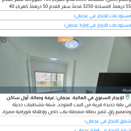
55 درهماً. المساحة 3250 قدماً، سعر القدم 50 درهماً، كهرباء 40
كيلوواط. المساحة 2675 قدماً، كهرباء 40 كيلوواط، سعر القدم 50
›
مستودعات للايجار في عجمان
درهماً.
›
مستودعات للايجار في إمارة عجمان
5
شركة
للإيجار السنوي في العالية، عجمان: غرفة وصالة، أول ساكن
في بناية جديدة قريبة من البيت المتوحد. شقة بتشطيبات حديثة
وتصميم راقٍ، تتميز بصالة منفصلة بباب خاص وإطلالة بانورامية مميزة.
تحتوي على غرفة ماستر، حمامين، ومطبخ بمساحة كبيرة جدًا، مع
›
شقق للايجار في عجمان
تقسيمات ممتازة ومساحات مريحة. نظام تكييف وتبريد مركزي، موقع
›
شقق للايجار في إمارة عجمان