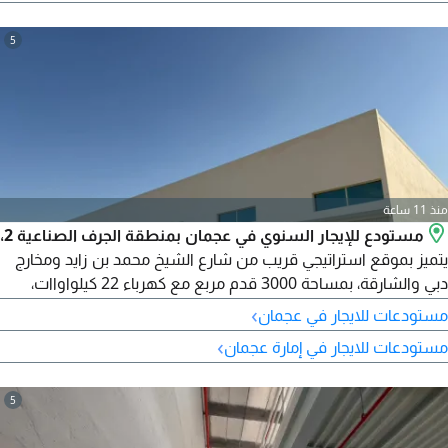
5
منذ 11 ساعة
مستودع للإيجار السنوي في عجمان بمنطقة الجرف الصناعية 2،
يتميز بموقع استراتيجي قريب من شارع الشيخ محمد بن زايد ومخارج
دبي والشارقة، بمساحة 3000 قدم مربع مع كهرباء 22 كيلواواات،
مناسب لمختلف الأنشطة التجارية والتخزين، يوفر سهولة في الوصول
›
مستودعات للايجار في عجمان
والتنقل، السعر 150000 درهم سنويا، الدفع 4 دفعات، التأمين 20000
›
مستودعات للايجار في إمارة عجمان
شيك
5