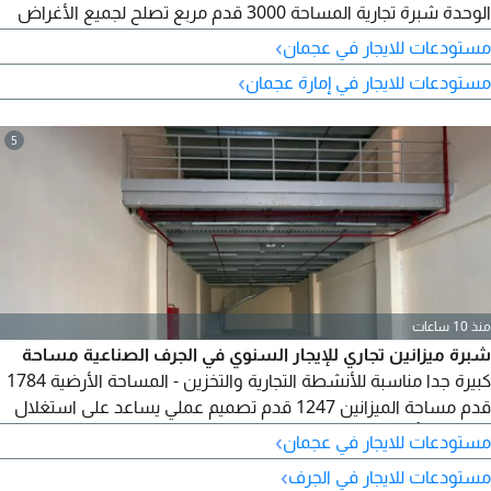
الوحدة شبرة تجارية المساحة 3000 قدم مربع تصلح لجميع الأغراض
والأنشطة رقم الوحدة 1 كود العقار 001 الإيجار السنوي 100000
›
مستودعات للايجار في عجمان
درهم الدفع 4 الى 6 دفعات التأمين 10% كاش متاحة الآن للتواصل
›
مستودعات للايجار في إمارة عجمان
واتساب اتصال + واتساب 0507104
5
منذ 10 ساعات
شبرة ميزانين تجاري للإيجار السنوي في الجرف الصناعية مساحة
كبيرة جدا مناسبة للأنشطة التجارية والتخزين - المساحة الأرضية 1784
قدم مساحة الميزانين 1247 قدم تصميم عملي يساعد على استغلال
المساحة بأفضل شكل - مناسبة لمختلف الأنشطة التجارية موقع مميز
›
مستودعات للايجار في عجمان
داخل منطقة الجرف الصناعية وقريب من الطرق الرئيسية مميزات
›
مستودعات للايجار في الجرف
الموقع منطقة صناعية حيوية وسهلة الوصول - قريبة من المخارج