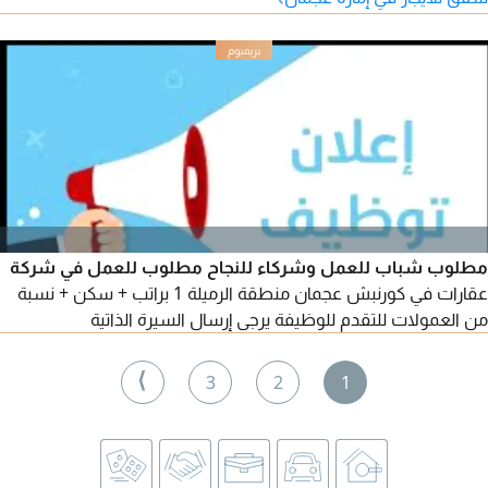
حيوي وسهل الخروج إلى الشارقة ودبي. الإيجار السنوي 33,000 درهم
على 6 دفعات.
مطلوب شباب للعمل وشركاء للنجاح مطلوب للعمل في شركة
عقارات في كورنبش عجمان منطقة الرميلة 1 براتب + سكن + نسبة
من العمولات للتقدم للوظيفة يرجى إرسال السيرة الذاتية
⟩
3
2
1