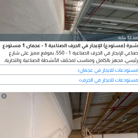
منذ 12 ساعة
شبرة (مستودع) للإيجار في الجرف الصناعية 1 - عجمان 1 مستودع
صناعي للإيجار في الجرف الصناعية 1 - 550، بموقع مميز على شارع
رئيسي، مجهز بالكامل ومناسب لمختلف الأنشطة الصناعية والتجارية.
تفاصيل العقار المساحة الاجمالية 11545 قدم مربع - أرضي 3920 قدم
›
مستودعات للايجار في عجمان
مربع - ميزانين 7625 قدم مربع - على شارع رئيسي - مكاتب ادارية -
›
مستودعات للايجار في الجرف
حمامات مميزات العقار مجهز بالكامل
5