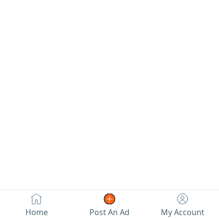
الهابوي - المقام -
دوار الحراش غرفتين
المويجعي
كبار وصالة ويكون
السكن بحالة جيده
ويكون شامل
Home
Post An Ad
My Account