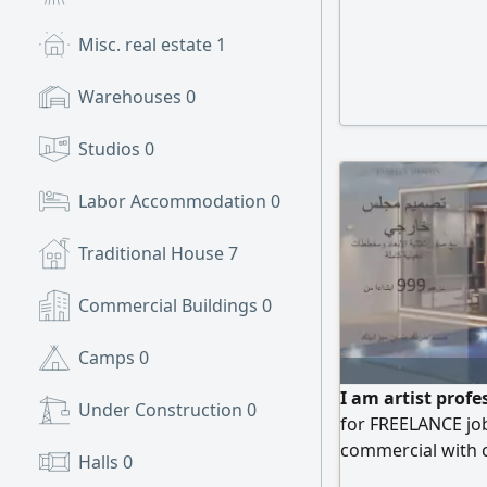
Misc. real estate
1
Warehouses
0
Studios
0
Labor Accommodation
0
Traditional House
7
Commercial Buildings
0
Camps
0
I am artist profe
Under Construction
0
for FREELANCE job,
commercial with c
Halls
0
quality 3D Design