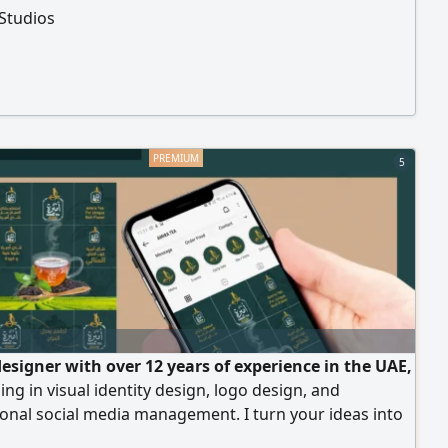
Studios
5
designer with over 12 years of experience in the UAE,
zing in visual identity design, logo design, and
onal social media management. I turn your ideas into
 brand identity that sets you apart in the market