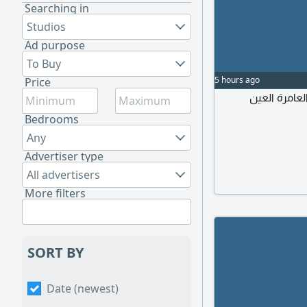
Searching in
Studios
Ad purpose
To Buy
5 hours ago
Price
عامرة العين
Bedrooms
Any
Advertiser type
All advertisers
More filters
SORT BY
Date (newest)