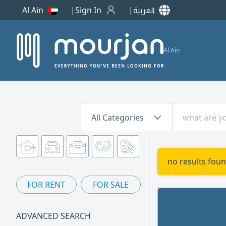
Al Ain
Sign In
العربية
Al Ain
All Categories
no results foun
FOR RENT
FOR SALE
ADVANCED SEARCH