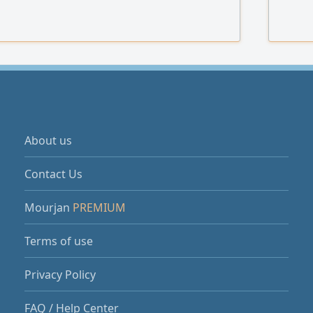
c Floor Layout. d Reflected Ceiling Plan with
Light & AC. e Electrical Distribution Layout. f
g
About us
Contact Us
Mourjan
PREMIUM
Terms of use
Privacy Policy
FAQ / Help Center