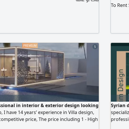
To Rent 
5
ssional in interior & exterior design looking
Syrian 
 I have 14 years’ experience in Villa design,
speciali
ompetitive price, The price including 1 - High
professi
. 2 - Shop Drawings a Architect Layout. b
a strong