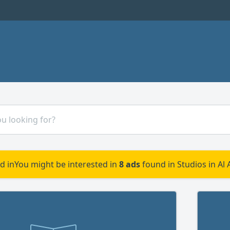
d in
You might be interested in
8 ads
found in Studios in Al 