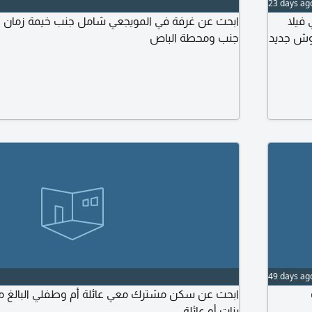
23 days ag
فيلا
ابحث عن غرفة في المويجعي شامل جنب خيمة زمان أو 
وش جديد
جنب ومحطة الباص
49 days ag
بنات أو عائلة