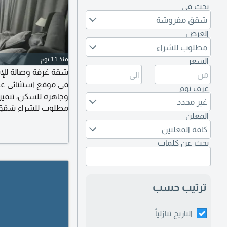
بحث في
شقق مفروشة
العرض
مطلوب للشراء
منذ 11 يوم
السعر
شقة غرفة وصالة للإ
في موقع استثنائي 
عرف نوم
وجاهزة للسكن، تتميز 
غير محدد
مطلوب للشراء شقق
المعلن
بحرية مباشرة، مفروش
كافة المعلنين
متوفرة. موقع مميز ق
بحث عن كلمات
الشهري 4300 درهم يشمل الإيجار.
ترتيب حسب
التاريخ تنازلياً