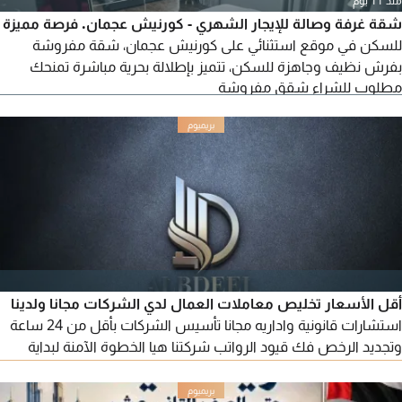
منذ 11 يوم
شقة غرفة وصالة للإيجار الشهري - كورنيش عجمان. فرصة مميزة
للسكن في موقع استثنائي على كورنيش عجمان، شقة مفروشة
بفرش نظيف وجاهزة للسكن، تتميز بإطلالة بحرية مباشرة تمنحك
مطلوب للشراء شقق مفروشة
أجواء هادئة وإقامة مريحة. مواصفات الشقة: غرفة نوم وصالة
واسعة، 2 حمام، بالكونة بإطلالة بحرية مباشرة، مفروشة بالكامل
بفرش نظيف، جميع الأجهزة الكهربائية متوفرة. موقع مميز قريب من
جميع الخدمات والمطاعم والمقاهي. الإيجار الشهري 4300 درهم
يشمل الإيجار.
أقل الأسعار تخليص معاملات العمال لدي الشركات مجانا ولدينا
استشارات قانونية واداريه مجانا تأسيس الشركات بأقل من 24 ساعة
وتجديد الرخص فك قيود الرواتب شركتنا هيا الخطوة الآمنة لبداية
الخاص في الامارات وهي البديل لك عن جميع الشركات لدينا شعار
سرعة الانجاز والدقة وتقديم الخدمة الأفضل والنصيحة المناسبة