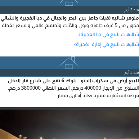
منذ 3 أيام
متوفر شاليه (فيلا) جاهز بين البحر والجبال في دبا الفجيرة والشالي
مكون من 5 غرف جاهزه وبول والأثاث وتصميم عالمي والسعر لقطة
›
شاليهات للبيع في دبا الفجيرة
›
شاليهات للبيع في إمارة الفجيرة
منذ 5 أيام
للبيع أرض في سكراب الحنو - بلوك 6 تقع على شارع قار الدخل
السنوي من الإيجار 400000 درهم. السعر النهائي 3800000 درهم.
فرصة استثمارية مميزة بعائد أيجاري ممتاز