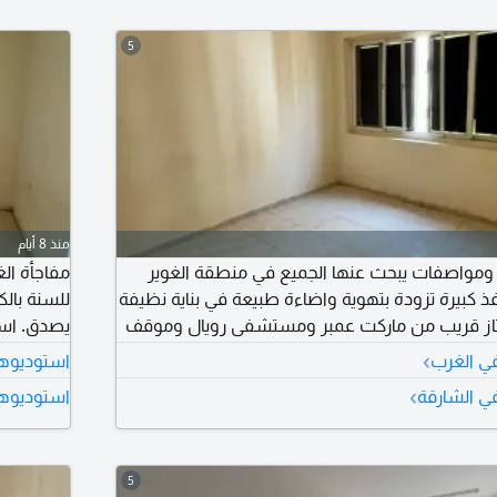
5
منذ 8 أيام
ومواصفات يبحث عنها الجميع في منطقة الغوير
 كبيرة تزودة بتهوية واضاءة طبيعة في بناية نظيفة
للسنة بال
تاز قريب من ماركت عمبر ومستشفى رويال وموقف
يصدق. است
الحافلات وكل الخدمات حولك مع مخرج سهل لدبي وعجمان بسعر 14979
الراحة وال
›
في الغرب
استوديوها
صيانة كاملة على المالك س
›
في الشارقة
استوديوها
الغوير، با
5