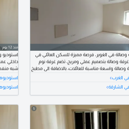
منذ 12 يوم
ة وصالة في الغوير. فرصة مميزة للسكن العائلي في
رفة وصالة بتصميم عملي ومريح، تضم غرفة نوم
داخلي عمل
 وصالة واسعة مناسبة للعائلات، بالاضافة الى مطبخ
شبه منفص
 وحمام بتشطيبات ممتازة ونظيفة. الشقة مجهزة
الى دبي و
›
في الغرب
استوديوها
لجودة وغاز مركزي، وتقع داخل بناية نظيفة مزودة
›
في الشارقة
استوديوها
سة على مدار الساعة، مما يوفر الراحة والأمان
5