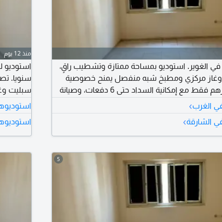
منذ 12 يوم
 في الغوير. استوديو بمساحة ممتازة وتشطيب راقٍ،
 وغاز مركزي ومطبخ شبه منفصل يمنح خصوصية
سنويا. ت
أكبر. الإيجار 15 ألف درهم فقط مع إمكانية السداد حتى 6 دفعات، وصيانة
وموقع قريب من دوار الساعة.
دفعات، وص
›
في الغرب
استوديوها
دبي وعجم
›
في الشارقة
استوديوها
5