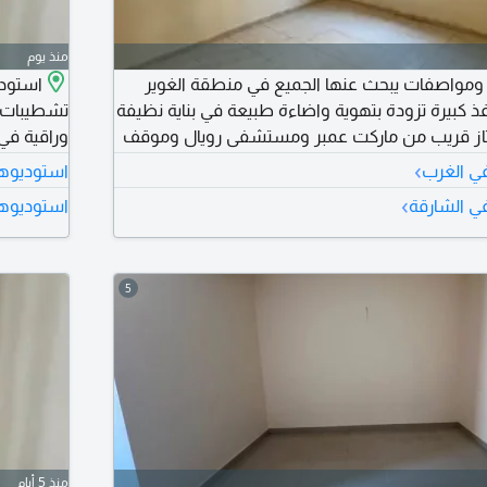
منذ يوم
ومواصفات يبحث عنها الجميع في منطقة الغوير
استودي
 كبيرة تزودة بتهوية واضاءة طبيعة في بناية نظيفة
تشطيبات م
تاز قريب من ماركت عمبر ومستشفى رويال وموقف
وراقية ف
الحافلات وكل الخدمات حولك مع مخرج سهل لدبي وعجمان بسعر 15997
›
في الغرب
استوديوها
 وصيانة كاملة على المالك
›
في الشارقة
استوديوها
شهر مجان
5
منذ 5 أيام