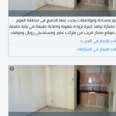
و بمساحة ومواصفات يبحث عنها الجميع في منطقة الغوير
متازة نوافذ كبيرة تزودة بتهوية واضاءة طبيعة في بناية نظيفة
ي موقع ممتاز قريب من ماركت عمبر ومستشفى رويال وموقف
الحافلات وكل الخدمات حولك مع مخرج سهل لدبي وعجمان بسعر 14973
›
ت للايجار في الغرب
مع تسهيلات في السداد تصل الى 6 دفعات وصيانة كاملة على المالك مع
›
ت للايجار في الشارقة
ي
5