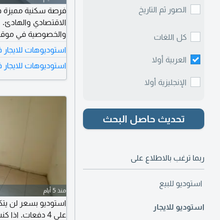
الصور ثم التاريخ
فرصة سكنية مميزة في
الاقتصادي والهادئ. 
والخصوصية في موقع ج
كل اللغات
مما يجعله خيارا مناس
استوديوهات للايجار 
وموقع مناسب للعائل
العربية أولا
استوديوهات للايجار 
التكاليف. بادر بالحجز 
الإنجليزية أولا
تحديث حاصل البحث
ربما ترغب بالاطلاع على
استوديو للبيع
منذ 5 أيام
استوديو للايجار
على 4 دفعات. ا