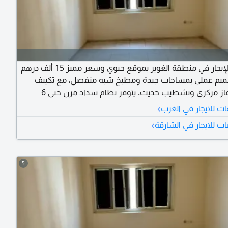
استوديو للإيجار في منطقة الغوير بموقع حيوي وسعر مميز 15 ألف درهم
صميم عملي بمساحات جيدة ومطبخ شبه منفصل، مع تكييف
سبليت وغاز مركزي وتشطيب حديث. يتوفر نظام سداد مرن حتى 6
يانة مجانية طوال فترة الإيجار، وقرب من دوار الساعة ومخارج
›
ت للايجار في الغرب
ان
›
ت للايجار في الشارقة
5