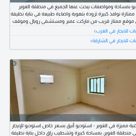
و بمساحة ومواصفات يبحث عنها الجميع في منطقة الغوير
متازة نوافذ كبيرة تزودة بتهوية واضاءة طبيعة في بناية نظيفة
ي موقع ممتاز قريب من ماركت عمبر ومستشفى رويال وموقف
الحافلات وكل الخدمات حولك مع مخرج سهل لدبي وعجمان بسعر 14997
›
ت للايجار في الغرب
داد تصل الى 6 دفعات وصيانة كاملة على المالك
›
ت للايجار في الشارقة
5
ة مميزة في الغوير - استوديو أنيق بسعر خاص استوديو للإيجار
 منطقة الغوير، بمساحة كبيرة وتشطيب راق داخل بناية نظيفة