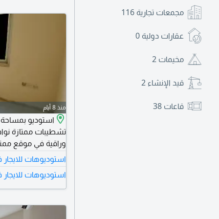
مجمعات تجارية
116
عقارات دولية
0
مخيمات
2
قيد الإنشاء
2
قاعات
38
منذ 8 أيام
استوديو بمساحة 
تشطيبات ممتازة نوافذ
وراقية في موقع مم
استوديوهات للايجار 
مع تسهيلات في السداد تصل الى 6 دفعات و
استوديوهات للايجار 