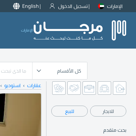
الإمارات
تسجيل الدخول
English
الإمارات
كل الأقسام
عقارات
استوديو
للايجار
للبيع
بحث متقدم