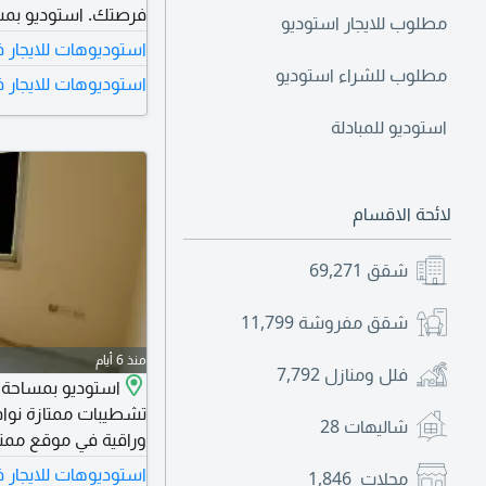
فرصتك. استوديو بمس
مطلوب للايجار استوديو
سوبر لوكس بتصميم ع
استوديوهات للايجار 
نستو وجميع الخدمات
مطلوب للشراء استوديو
استوديوهات للايجار 
عبر الطرق الرئيسية.
استوديو للمبادلة
لائحة الاقسام
شقق
69,271
شقق مفروشة
11,799
منذ 6 أيام
فلل ومنازل
7,792
استوديو بمساحة 
تشطيبات ممتازة نوافذ
شاليهات
28
وراقية في موقع مم
استوديوهات للايجار 
محلات
1,846