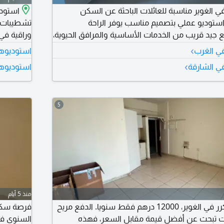
 الغوير مناسبة للعائلات الباحثة عن السكن
استودي
استوديو عملي بتصميم مناسب يوفر الراحة
تشطيبات م
يد قريب من الخدمات الأساسية والمرافق الحيوية،
وراقية ف
با للسكن العائلي. الإيجار السنوي بسعر اقتصادي جدا
›
في الغرب
استوديوها
ات، فرصة لا تعوض لمن يبحث عن الاستقرار بأقل
مع تسهيلات في الس
›
في الشارقة
استوديوها
الآن قبل انتهاء العرض المتاح
5
منذ 5 أيام
استوديو بسعر لن يتكرر في الغوير، 12000 درهم فقط سنويا. الدفع مريح
فرصة سكني
ذا كنت تبحث عن أفضل قيمة مقابل السعر، فهذه
السنوي في