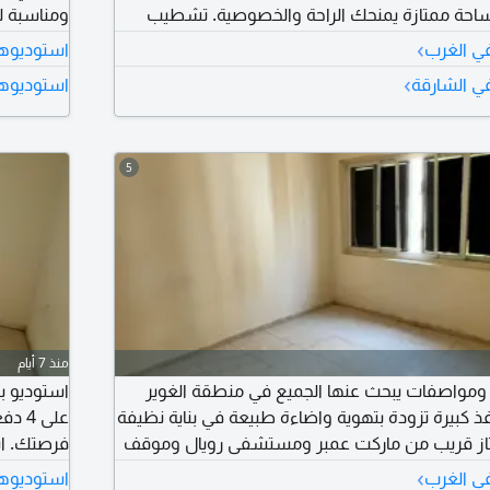
احة ممتازة يمنحك الراحة والخصوصية. تشطيب
ومناسبة ل
صري وأنيق. موقع استراتيجي في الغوير قريب من
بناية نظي
›
في الغرب
استوديوها
 اليومية. سهولة وسرعة الوصول الى دبي وعجمان
العامة قر
›
في الشارقة
استوديوها
 السعر الأقوى في المنطقة. والوحدات محدودة
الآن قبل 
5
منذ 7 أيام
ومواصفات يبحث عنها الجميع في منطقة الغوير
 كبيرة تزودة بتهوية واضاءة طبيعة في بناية نظيفة
على 
تاز قريب من ماركت عمبر ومستشفى رويال وموقف
فرصتك. اس
الحافلات وكل الخدمات حولك مع مخرج سهل لدبي وعجمان بسعر 14973
سوبر لوكس
›
في الغرب
استوديوها