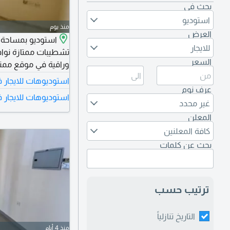
بحث في
استوديو
منذ يوم
العرض
استوديو بمساحة 
للايجار
تشطيبات ممتازة نوافذ
السعر
وراقية في موقع مم
استوديوهات للايجار 
مع تسهيلات في السداد تصل الى 6 دفعات
عرف نوم
استوديوهات للايجار 
غير محدد
المعلن
كافة المعلنين
بحث عن كلمات
ترتيب حسب
التاريخ تنازلياً
منذ 4 أيام