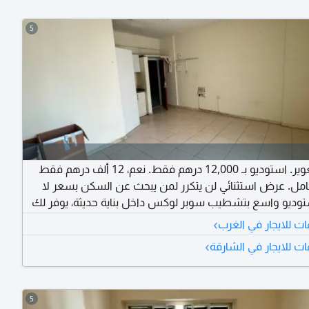
5
مفاجأة الغوير. استوديو بـ 12,000 درهم فقط. نعم، 12 ألف درهم فقط
كامل. عرض استثنائي لن يتكرر لمن يبحث عن السكن بسعر لا
وديو واسع بتشطيب سوبر لوكس داخل بناية حديثة، يوفر لك
جودة في موقع مميز قريب من كل ما تحتاجه. الإيجار السنوي
›
ت للايجار في الغرب
12,000 درهم فقط. الدفع على 4 أو 6 دفعات مرنة لراحة أكبر. الموقع:
›
ت للايجار في الشارقة
لقرب من نستو واللولو والمولات والخدمات.
5