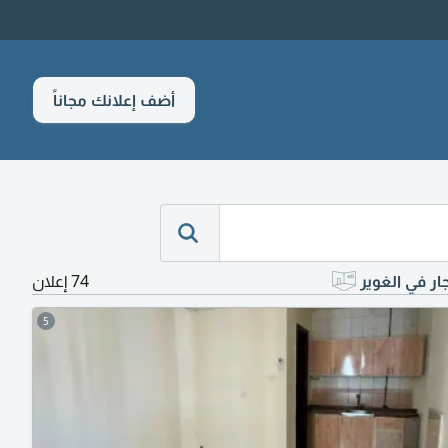
أضف إعلانك مجاناً
ار في الغوير
74 إعلان
5