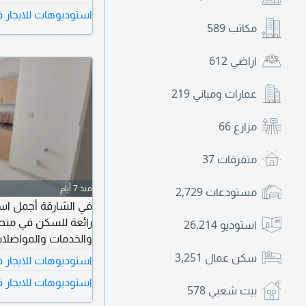
مع تسهيلات في السداد ت
استوديوهات للايجار 
مكاتب
589
اراضي
612
عمارات ومباني
219
مزارع
66
متفرقات
37
منذ 7 أيام
مستودعات
2,729
في الشارقة أجمل اس
رائعة للسكن في منط
استوديو
26,214
والخدمات والمواصلات
سكن عمال
3,251
استوديوهات للايجار 
استوديوهات للايجار 
مميز جدا وقريب من 
بيت شعبي
578
محطات الباصات فرصة