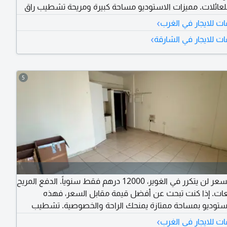
لعائلات. مميزات الاستوديو مساحة كبيرة ومريحة تشطيب راق
فة ومرتبة مناسب للعائلات قريب من جميع الخدمات والمرافق
›
ت للايجار في الغرب
يب من سوق الغوير قريب من محطة الحافلات سهولة في
›
ت للايجار في الشارقة
السداد تصل الى 6 دفعات الإيجار السنوي 14000 درهم فقط بادر بالحجز
نفاد العرض
5
استوديو بسعر لن يتكرر في الغوير، 12000 درهم فقط سنوياً. الدفع المريح
4 دفعات. إذا كنت تبحث عن أفضل قيمة مقابل السعر، فهذه
توديو بمساحة ممتازة يمنحك الراحة والخصوصية. تشطيب
 بتصميم عصري وأنيق. موقع استراتيجي في الغوير، قريب من
›
ت للايجار في الغرب