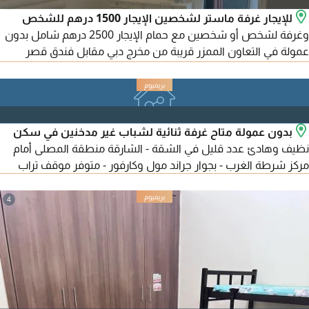
للإيجار غرفة ماستر لشخصين الإيجار 1500 درهم للشخص
وغرفة لشخص أو شخصين مع حمام الإيجار 2500 درهم شامل بدون
عمولة في التعاون الممزر قريبة من مخرج دبي مقابل فندق قصر
الشارقة من جهة البحيرة الشقة ديلوكس كبيرة ونظيفة جدا "ثلاثة
غرف وأربع حمامات ومطبخ وصالون وستور وبلكون أربع أشخاص في
الشقة فقط / كافة الخدمات متوفرة مول قريب مواقف مجانية قريبة
انترنت سريع جدا
بدون عمولة متاح غرفة ثنائية لشباب غير مدخنين في سكن
نظيف وهادئ عدد قليل في الشقة - الشارقة منطقة المصلى أمام
مركز شرطة الغرب - بجوار جراند مول وكارفور - متوفر موقف تراب
4