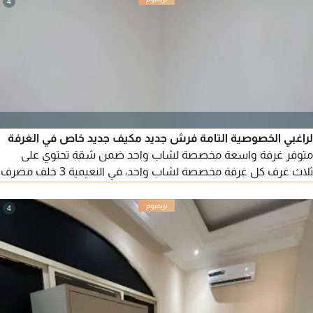
4
لراغبي الخصوصية التامة فرش جديد مكيف جديد خاص في الغرفة
متوفر غرفة واسعة مخصصة لشاب واحد ضمن شقة تحتوي على
ثلاث غرف كل غرفة مخصصة لشاب واحد، في النعيمية 3 خلف مصرف
عجمان شارع الشيخ خليفة وجوار تلفزيون عجمان قريبة للمراد مول -
هدوء تام - نظافة يومية انترنت سريع السعر 1400 درهم شامل جميع
4
الفواتير