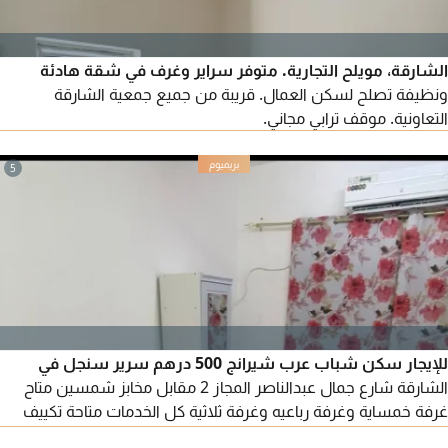
الشارقة، مويلح التجارية. متوفر سراير وغرف في شقة هادئة
ونظيفة تصلح لسكن العمال. قريبة من جميع جمعية الشارقة
التعاونية. موقف ترابي مجاني.
5
للإيجار سكن شباب عرب شيرانج 500 درهم سرير سنجل في
الشارقة شارع جمال عبدالناصر المجاز 2 مقابل مخابز شمسين متاح
غرفة خمساية وغرفة رباعيه وغرفة ثلاثية كل الخدمات متاحة تكييف
وثلاجة بكل غرفة عاملة منزلية تنظف الشقة يوميا ما عدا الجمعة