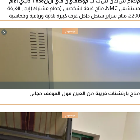
متاح سكن شباب موظفين في النهدة 1 دبي أمام
مستشفى NMC، متاح غرفة لشخصين (حمام مشترك) إيجار الغرفة
2200، متاح سراير سنجل داخل غرف كبيرة ثلاثية ورباعية وخماسية
ببلكونه - إيجار السرير فقط 900 درهم و950 و1000 درهم شامل
الفواتير لكل غرفة حمام وثلاجة - نظافة وهدوء وخصوصية لكل غرفة
5
جيم ومسبح مجانا بالبناية - محطة باص رئيسية تحت البناية وعلي بعد
دقائق لمحطة مترو الستاد للتواصل موبايل وواتساب أحمد
متاح بارتشنات قريبة من العين مول الموقف مجاني