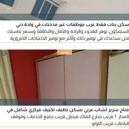
سكن بنات فقط عرب موظفات غير مدخنات في واحة دبي
السيليكون، يوفر الهدوء والراحة والأمان والنظافة وبسعر يناسبك
نحن نساعدك في توفير ذلك وأكثر مع توفير الاحتياجات الضرورية
(كهرباء والماء والغاز انترنت عالي السرعة جيم ومسبح أدوات كهربائية
وثلاجة لكل غرفة نظافة وصيانة
5
متاح سرير لشاب عربي بسكن نظيف تكييف مركزي شامل في
المجاز 1 قريب شارع الملك فيصل قريب جميع الخدمات وموقف
الباصات قريب اللولو