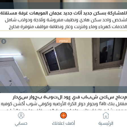
للمشاركة بسكن جديد أثاث جديد عجمان المويهات غرفة مستقلة
لشخص واحد سكن هادي ونظيف مفروشة وثلاجة ودولاب شامل
الخدمات كهرباء وماء وانترنت وغاز ونظافة مواقف متوفرة مخارج
سهلة الإيجار 1300 درهم
3
متاح سكن شباب في عود التوبة بجوار سيدار
مقابل بنك fab وبجوار دوار الكرة الأرضيه وكوفي شوب أكشن كوفيه
ويوجد بشارع خليفة بجانب حلويات زهرة العين خلف هارديز والشارع
العام خلف الكرامة سنتر مقابل مسجد الشيخه سلامه قريب من
الرئيسية
أضف اعلانك
حسابي
الفلاح بلازا ومركز الامارات جميع المناطق قريبة من محطة الباصات