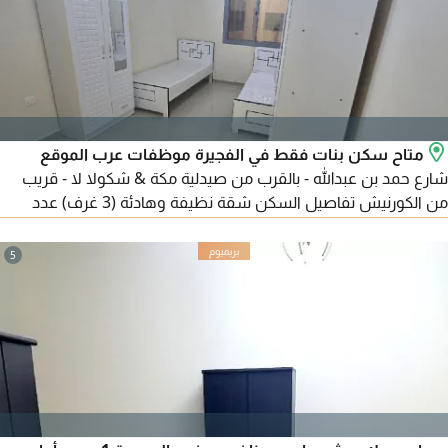
متاح سكن بنات فقط في الفجيرة موظفات عرب الموقع
شارع حمد بن عبدالله - بالقرب من صيدلية مكة & شكولا لا - قريب
من الكورنيش تفاصيل السكن شقة نظيفة وهادئة (3 غرف) عدد
محدود جدا متوفر غرفة مستقلة أو سرير للمشاركة البناية نظيفة -
أمن 24 ساعة - على الشارع الرئيسي الخدمات المشمولة كهرباء مياه
5
انترنت غاز السعر 750 درهم شهريا فقط للسرير (شامل كل شيء)