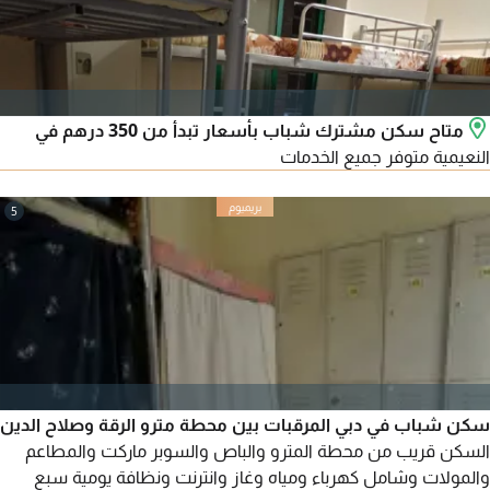
متاح سكن مشترك شباب بأسعار تبدأ من 350 درهم في
النعيمية متوفر جميع الخدمات
5
سكن شباب في دبي المرقبات بين محطة مترو الرقة وصلاح الدين
السكن قريب من محطة المترو والباص والسوبر ماركت والمطاعم
والمولات وشامل كهرباء ومياه وغاز وانترنت ونظافة يومية سبع