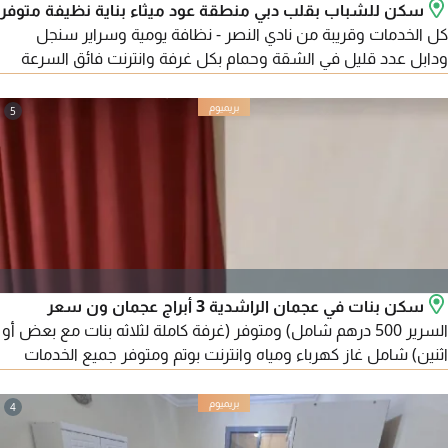
سكن للشباب بقلب دبي منطقة عود ميثاء بناية نظيفة متوفر
كل الخدمات وقريبة من نادي النصر - نظافة يومية وسراير سنجل
ودابل عدد قليل في الشقة وحمام بكل غرفة وانترنت فائق السرعة
وثلاجة كبيرة في كل غرفة ومطبخ مجهز بالكامل، وسعر الفرد يبدأ من
750 اتصل لمزيد من المعلومات
5
سكن بنات في عجمان الراشدية 3 أبراج عجمان ون سعر
السرير 500 درهم شامل) ومتوفر (غرفة كاملة لثلاثه بنات مع بعض أو
اثنين) شامل غاز كهرباء ومياه وانترنت بوتم ومتوفر جميع الخدمات
تحت البناية حمام سباحة وجيم حريمي وحديقة ومطاعم / وبنوك
وصالونات حريمي / وموقف سيارات مجانا
4