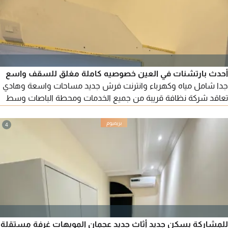
أحدث بارتشنات في العين خصوصيه كاملة مغلق للسقف واسع
جدا شامل مياه وكهرباء وانترنت فرش جديد مساحات واسعة وهادي
تعاقد شركة نظافة قريبة من جميع الخدمات ومحطة الباصات وسط
المدينة قريبة من مسجد الشيخه سلامه والكرامة سنتر ومركز الامارات
خلف الفلاح بلازا
4
للمشاركة بسكن جديد أثاث جديد عجمان المويهات غرفة مستقلة