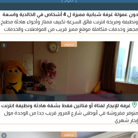
دون عمولة غرفة شبابية مميزة ل 4 أشخاص في الخالدية واسعة
ونظيفة ومريحة انترنت فائق السرعة تكييف ممتاز وأجواء هادئة مطبخ
مجهز وخدمات متكاملة موقع مميز قريب من المواصلات والخدمات
أسعار مناسبة مع بيئة راقية للشباب المحترمين. للتواصل والحجز عبر
5
غرفة للإيجار لفتاة أو فتاتين فقط بشقة هادئة ونظيفة انترنت
متوفر مفروشة في أبوظبي شارع المرور قريب جدا من الوحدة مول
إيجار شهري
4