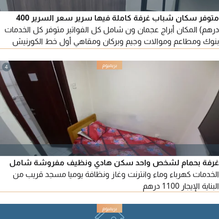
متوفر سكان شباب غرفة كاملة فيها سرير سعر السرير 400
درهم) المكان أبراج عجمان ون شامل كل الفواتير متوفر كل الخدمات
بنوك ومطاعم وموالات وجيم وبركان ومقاهي أول خط الكورنيش
الراشدية 3 عند مطعم باب الحارة والامور ومقهى قصر الحبيب
ومتوفر كل الخدمات
4
غرفة بحمام لشخص واحد سكن هادي ونظيف مفروشة شامل
الخدمات كهرباء وماء وانترنت وغاز ونظافة يوميا مسجد قريب من
البناية الإيجار 1100 درهم