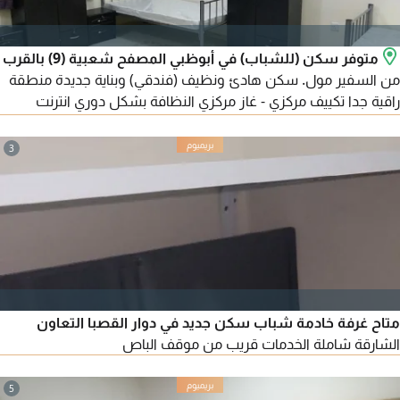
متوفر سكن (للشباب) في أبوظبي المصفح شعبية (9) بالقرب
من السفير مول. سكن هادئ ونظيف (فندقي) وبناية جديدة منطقة
راقية جدا تكييف مركزي - غاز مركزي النظافة بشكل دوري انترنت
سرعة 250 ميجا واتساب الأسعار (900 - 950) درهم شامل جميع
الخدمات (ملاحظة التدخين ممنوع داخل (الشقة أو البناية)
3
متاح غرفة خادمة شباب سكن جديد في دوار القصبا التعاون
الشارقة شاملة الخدمات قريب من موقف الباص
5