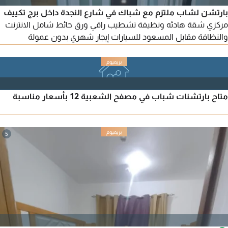
بارتشن لشاب ملتزم مع شباك في شارع النجدة داخل برج تكييف
مركزي شقة هادئه ونظيفة تشطيب راقي ورق حائط شامل الانترنت
والنظافة مقابل المسعود للسيارات إيجار شهري بدون عمولة
للتواصل
متاح بارتشنات شباب في مصفح الشعبية 12 بأسعار مناسبة
5