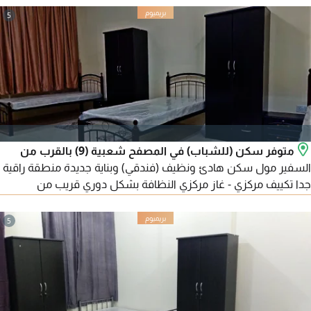
5
متوفر سكن (للشباب) في المصفح شعبية (9) بالقرب من
السفير مول سكن هادئ ونظيف (فندقي) وبناية جديدة منطقة راقية
جدا تكييف مركزي - غاز مركزي النظافة بشكل دوري قريب من
(مدرسة بلفدير) انترنت سرعة 250 ميجا واتساب الأسعار (900 - 950)
درهم شامل جميع الخدمات (ملاحظة التدخين ممنوع داخل (الشقة أو
5
البناية)