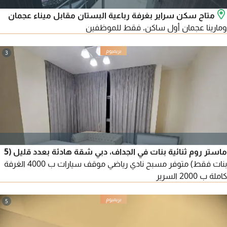
متاح سكن سراير بغرفة رباعية البستان مقابل ميناء عجمان
ومارينا عجمان أول ساكن. فقط للموظفين
3
ماستر روم ثنائية بنات في الجداف، دبي شقة هادئة بعدد قليل (5
بنات فقط) متوفر مسبح نادي رياضي موقف سيارات ب 4000 الغرفة
كاملة ب 2000 السرير
5