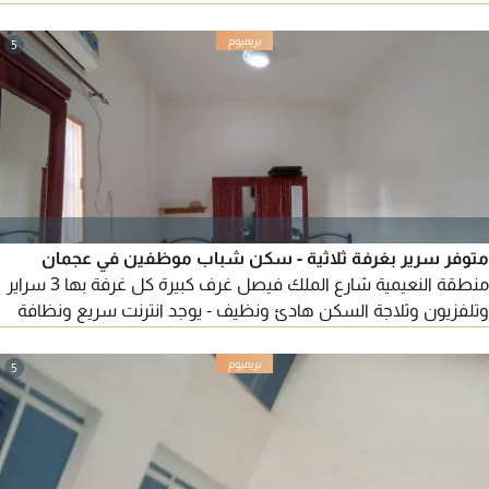
دقائق مشي من محطة المترو والأسعار من 600 لحد 750
5
متوفر سرير بغرفة ثلاثية - سكن شباب موظفين في عجمان
منطقة النعيمية شارع الملك فيصل غرف كبيرة كل غرفة بها 3 سراير
وتلفزيون وثلاجة السكن هادئ ونظيف - يوجد انترنت سريع ونظافة
دورية الإيجار 600 درهم شامل كل شيء للتواصل
5