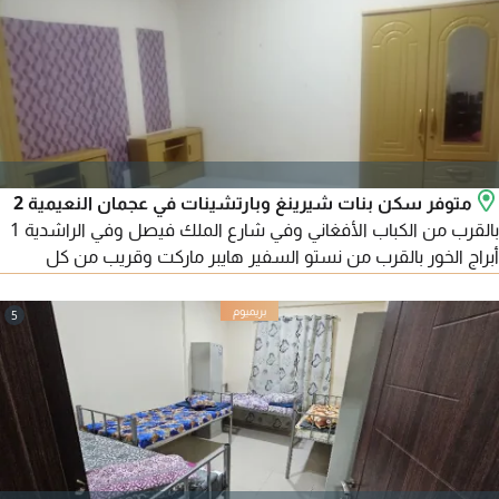
متوفر سكن بنات شيرينغ وبارتشينات في عجمان النعيمية 2
بالقرب من الكباب الأفغاني وفي شارع الملك فيصل وفي الراشدية 1
أبراج الخور بالقرب من نستو السفير هايبر ماركت وقريب من كل
الخدمات سكن مميز وهادي شامل كل شيء بدون عمولة ومتوفر
استوديو قريب من كل الخدمات موقع مميز جدا بدون عمولة
5