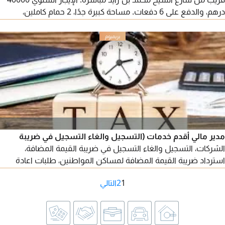
درهم، والدفع على 6 دفعات. مساحة كبيرة جدًا، 2 حمام كاملين،
بالكونة بإطلالة مفتوحة، تشطيبات ممتازة. موقع حيوي قريب من
جميع الخدمات، وسهولة الوصول إلى دبي والشارقة. التأمين 2000
درهم كاش. للتواصل.
مدير مالي أقدم خدمات (التسجيل والغاء التسجيل في ضريبة
الشركات، التسجيل والغاء التسجيل في ضريبة القيمة المضافة،
استرداد ضريبة القيمة المضافة لمساكن المواطنين، طلبات اعادة
النظر في الغرامات الم ترتبة علي الشركات، استرداد ضريبة القيمة
1
2
التالي
المضافة للشركات، تقديم اقرار ضريبة القيمة المضافة وضريبة
الشركات، اعداد الميزانية العمومية للشركات)