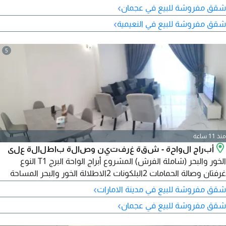
4500 درهم شهريا تمليك 100% لجميع الجنسيات استلام فوري
›
شقق مفروشة للبيع في عجمان
فرصة سكن واستثمار لا تفوت
›
شقق مفروشة للبيع في النعيمية
5
منذ 11 ساعة
أبراج الواحة - شقة غرفتين وصالة باطلالة على
الخور والبحر (شاملة الفرش) المشروع أبراج الواحة البرج T1 النوع
غرفتان وصالة الحمامات 2البلكونات 2الاطلالة الخور والبحر المساحة
1538.56 قدم الحالة شاملة الفرش المرافق موقف سيارة مسبح صالة
›
شقق مفروشة للبيع في مدينة الامارات
رياضية (جيم) تفاصيل السداد اجمالي السعر 767641.86القسط
›
شقق مفروشة للبيع في عجمان
الشهري 8681اجمالي المبلغ المدفوع 455070المبلغ المتبقي 312579