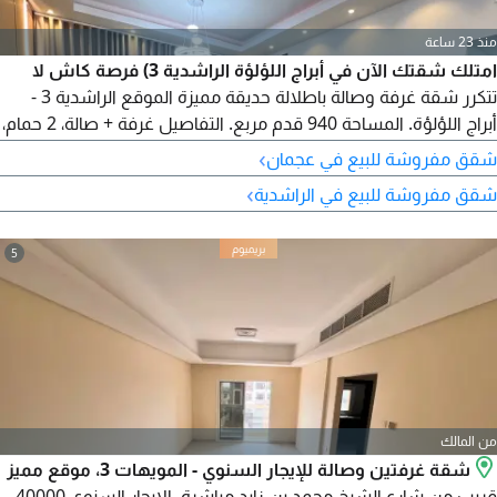
منذ 23 ساعة
امتلك شقتك الآن في أبراج اللؤلؤة الراشدية 3) فرصة كاش لا
تتكرر شقة غرفة وصالة باطلالة حديقة مميزة الموقع الراشدية 3 -
أبراج اللؤلؤة. المساحة 940 قدم مربع. التفاصيل غرفة + صالة، 2 حمام،
باركينج. السعر النهائي 420000 درهم كاش فقط. الميزة اطلالة
›
شقق مفروشة للبيع في عجمان
مباشرة على الحديقة. سكن فاخر، موقع استراتيجي، واطلالة خلابة. كل
›
شقق مفروشة للبيع في الراشدية
هذا وأكثر ينتظرك في أبراج اللؤلؤة
5
من المالك
شقة غرفتين وصالة للإيجار السنوي - المويهات 3، موقع مميز
قريب من شارع الشيخ محمد بن زايد مباشرة. الإيجار السنوي 40000