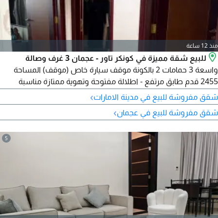
منذ 12 ساعة
للبيع شقة مميزة في كونكر تاور - عجمان 3 غرف وصالة
واسعة 3 حمامات 2 بالكونة موقف سيارة خاص (موقف) المساحة
2455 قدم طابق مرتفع - اطلالة مفتوحة وتهوية ممتازة مناسبة
للسكن العائلي أو الاستثمار البرج من أرقى أبراج عجمان أمن وصيانة
›
شقق مفروشة للبيع في مدينة الامارات
24 / 7 قريب من جميع الخدمات والمخارج السعر المطلوب 1000000
›
شقق مفروشة للبيع في عجمان
درهم فرصة مميزة وجاهزة للتواصل والمعاينة
5