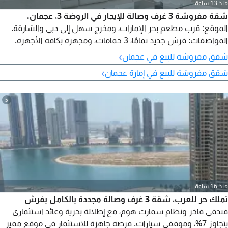
منذ 13 ساعة
شقة مفروشة 3 غرف وصالة للإيجار في الروضة 3، عجمان.
الموقع: قرب مطعم بحر الإمارات، ومخرج سهل إلى دبي والشارقة.
المواصفات: فرش جديد تمامًا، 3 حمامات، ومجهزة بكافة الأجهزة.
السعر: 6800 درهم شهريًا (شامل الفواتير والإنترنت). الحالة: جاهزة
›
شقق مفروشة للبيع في عجمان
تمامًا للمعاينة والسكن الفوري. للتواصل.
›
شقق مفروشة للبيع في إمارة عجمان
5
منذ 16 ساعة
تملك حر للعرب، شقة 3 غرف وصالة مجددة بالكامل بفرش
فندقي فاخر ونظام سمارت هوم، مع إطلالة بحرية وعائد استثماري
يتجاوز 7%، وموقفي سيارات. فرصة جاهزة للاستثمار في موقع مميز