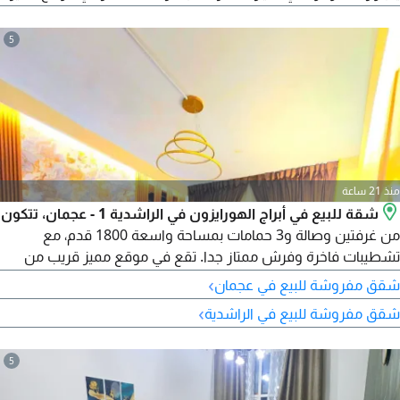
قرب الواجهة البحرية والخدمات.
5
منذ 21 ساعة
شقة للبيع في أبراج الهورايزون في الراشدية 1 - عجمان، تتكون
من غرفتين وصالة و3 حمامات بمساحة واسعة 1800 قدم، مع
تشطيبات فاخرة وفرش ممتاز جدا. تقع في موقع مميز قريب من
شارع الشيخ خليفة وبجوار جميع الخدمات والمرافق مثل الصيدليات
›
شقق مفروشة للبيع في عجمان
والهايبر ماركت. السعر 600000 درهم كاش
›
شقق مفروشة للبيع في الراشدية
5