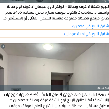
شركة
للبيع شقة 3 غرف وصالة - كونكر تاور، عجمان 3 غرف نوم صالة
واسعة 3 حمامات 2 بالكونة موقف سيارة خاص مساحة 2455 قدم
طابق مرتفع باطلالة مفتوحة مناسبة للسكن العائلي أو الاستثمار، في
برج راق قريب من جميع الخدمات. السعر 1000000 درهم
›
شقق للبيع في عجمان
›
شقق للبيع في إمارة عجمان
5
منذ ساعة
شقة للبيع في مجمع أبراج اللؤلؤة، في إمارة عجمان
(الراشدية) A4 الطابق الرابع نوع الشقة غرفة وصالة + حمامين +
مطبخ مستقل الاطلالة جانبية على الشارع العام الموقف موقف