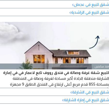
خاص للشقة المساحة 905.03 قدم مربع الحالة تم إجراء صيانة كاملة
›
شقق للبيع في عجمان
حديثا، مزودة بمكيفات سبليت حديثة موفره للطاقة السعر المطلوب
›
شقق للبيع في الراشدية
350 ألف درهم قابل للتفاوض
منذ ساعتين
للبيع شقة غرفة وصالة في فندق رووف تابع لاعمار في في إمارة
الشارقة منطقة الجادة أكبر مساحة لغرفة وصالة في المنطقة
بمساحة 855 قدم مربع أعلى ارتفاع في الفندق الطابق 9 مجهزة
بأحدث وسائل التكنولوجيا مع أدوات المطبخ مطلوب مليون 400 ألف
›
شقق للبيع في الشارقة
درهم قابل للتفاوض مع الجادين
›
شقق للبيع في إمارة الشارقة