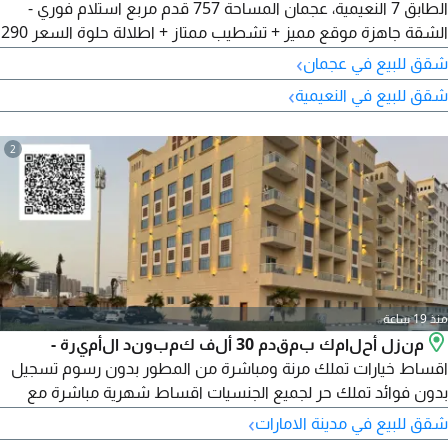
الطابق 7 النعيمية، عجمان المساحة 757 قدم مربع استلام فوري -
الشقة جاهزة موقع مميز + تشطيب ممتاز + اطلالة حلوة السعر 290
درهم نهائي
›
شقق للبيع في عجمان
›
شقق للبيع في النعيمية
2
منذ 19 ساعة
منزل أحلامك بمقدم 30 ألف كمبوند الأميرة -
اقساط خيارات تملك مرنة ومباشرة من المطور بدون رسوم تسجيل
بدون فوائد تملك حر لجميع الجنسيات اقساط شهرية مباشرة مع
المطور لمدة 7 سنوات (بدون تدخل البنوك) تفاصيل الدفع المبنى D3
›
شقق للبيع في مدينة الامارات
الدفعة الأولى 10% القسط الشهري 1% فقط تفاصيل العقار غرفة